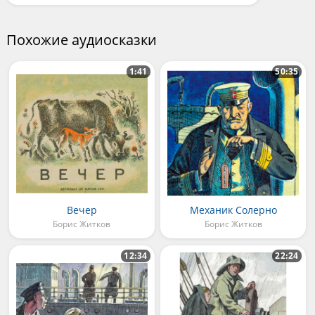
Похожие аудиосказки
1:41
50:35
Вечер
Механик Солерно
Борис Житков
Борис Житков
12:34
22:24