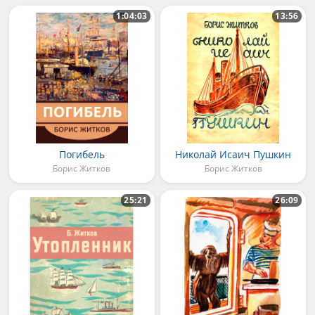
1:04:03
13:56
Погибель
Николай Исаич Пушкин
Борис Житков
Борис Житков
25:21
26:09