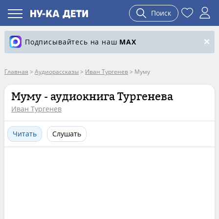
Поиск
Подписывайтесь на наш
MAX
Главная
>
Аудиорассказы
>
Иван Тургенев
>
Муму
Муму - аудиокнига Тургенева
Иван Тургенев
Читать
Слушать