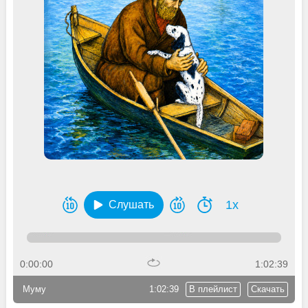
1x
Слушать
0:00:00
1:02:39
Муму
1:02:39
В плейлист
Скачать