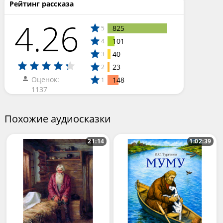
Рейтинг рассказа
4.26
825
5
101
4
40
3
23
2
Оценок:
148
1
1137
Похожие аудиосказки
21:14
1:02:39