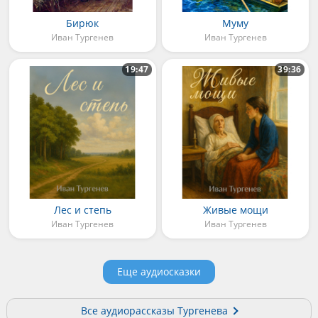
Бирюк
Муму
Иван Тургенев
Иван Тургенев
19:47
39:36
Лес и степь
Живые мощи
Иван Тургенев
Иван Тургенев
Еще аудиосказки
Все аудиорассказы Тургенева