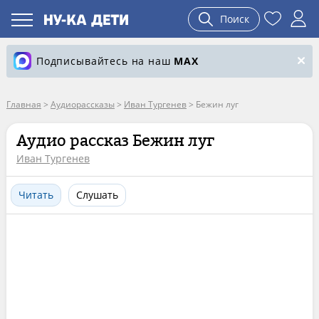
Поиск
Подписывайтесь на наш
MAX
Главная
>
Аудиорассказы
>
Иван Тургенев
>
Бежин луг
Аудио рассказ Бежин луг
Иван Тургенев
Читать
Слушать