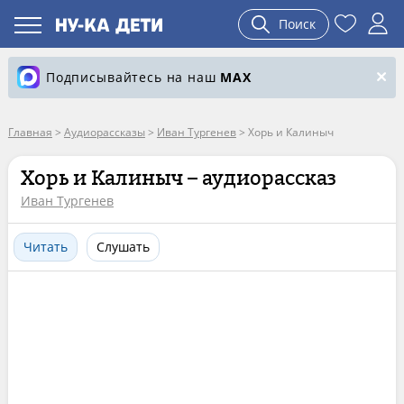
Поиск
Подписывайтесь на наш
MAX
Главная
>
Аудиорассказы
>
Иван Тургенев
>
Хорь и Калиныч
Хорь и Калиныч – аудиорассказ
Иван Тургенев
Читать
Слушать