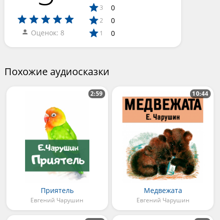
0
3
0
2
Оценок: 8
0
1
Похожие аудиосказки
2:59
10:44
Приятель
Медвежата
Евгений Чарушин
Евгений Чарушин