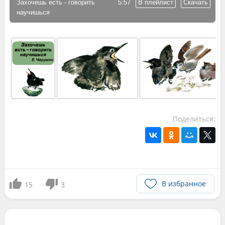
Захочешь есть - говорить
5:57
В плейлист
Скачать
научишься
Поделиться:
В избранное
15
3