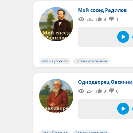
Мой сосед Радилов
293
8
1
Иван Тургенев
Записки охотника
Однодворец Овсянни
254
0
0
Иван Тургенев
Записки охотника