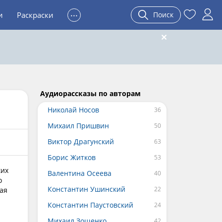
...
и
Раскраски
Поиск
Аудиорассказы по авторам
Николай Носов
Михаил Пришвин
Виктор Драгунский
Борис Житков
ких
Валентина Осеева
о
Константин Ушинский
ая
Константин Паустовский
Михаил Зощенко