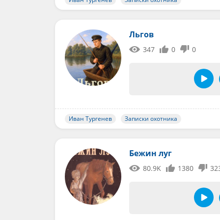
Льгов
347
0
0
Иван Тургенев
Записки охотника
Бежин луг
80.9K
1380
32