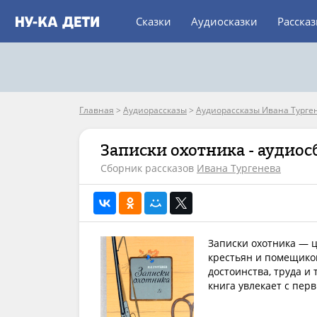
Сказки
Аудиосказки
Расска
Главная
>
Аудиорассказы
>
Аудиорассказы Ивана Турге
Записки охотника - аудио
Сборник рассказов
Ивана Тургенева
Записки охотника — 
крестьян и помещиков
достоинства, труда и
книга увлекает с пер