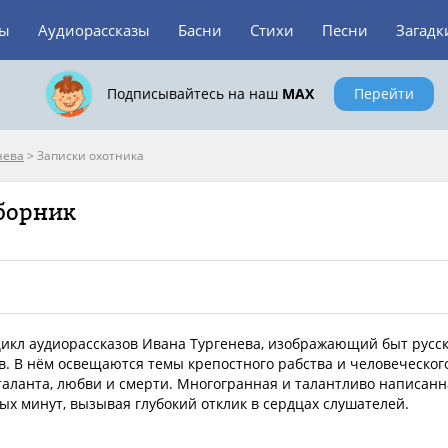
зы
Аудиорассказы
Басни
Стихи
Песни
Загадк
Подписывайтесь на наш
MAX
Перейти
нева
>
Записки охотника
сборник
цикл аудиорассказов Ивана Тургенева, изображающий быт русс
. В нём освещаются темы крепостного рабства и человеческог
 таланта, любви и смерти. Многогранная и талантливо написанн
вых минут, вызывая глубокий отклик в сердцах слушателей.