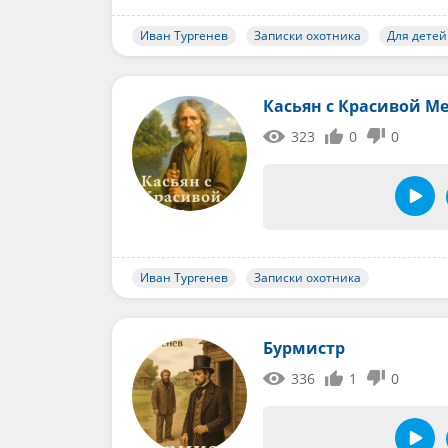
Иван Тургенев
Записки охотника
Для детей
Касьян с Красивой М
323
0
0
Иван Тургенев
Записки охотника
Бурмистр
336
1
0