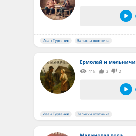
Иван Тургенев
Записки охотника
Ермолай и мельничи
418
3
2
Иван Тургенев
Записки охотника
Малиновая вода