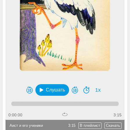
1x
Слушать
0:00:00
3:15
Аист и его ученики
3:15
В плейлист
Скачать