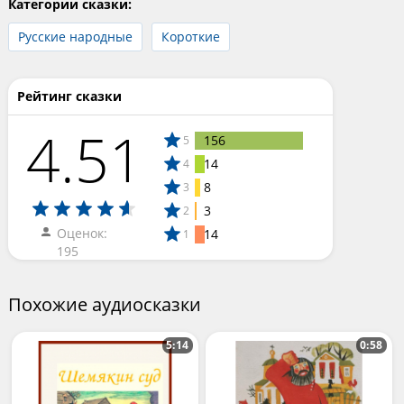
Категории сказки:
Русские народные
Короткие
Рейтинг сказки
4.51
156
5
14
4
8
3
3
2
Оценок:
14
1
195
Похожие аудиосказки
5:14
0:58