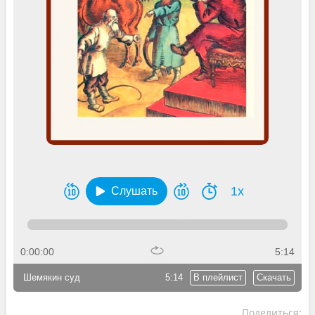
1x
Слушать
0:00:00
5:14
Шемякин суд
5:14
В плейлист
Скачать
Поделиться: