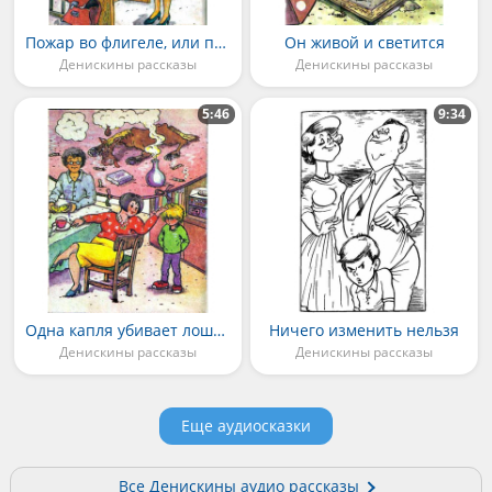
Пожар во флигеле, или подвиг во льдах
Он живой и светится
Денискины рассказы
Денискины рассказы
5:46
9:34
Одна капля убивает лошадь
Ничего изменить нельзя
Денискины рассказы
Денискины рассказы
Еще аудиосказки
Все Денискины аудио рассказы