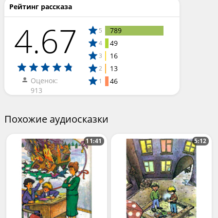
Рейтинг рассказа
4.67
789
5
49
4
16
3
13
2
Оценок:
46
1
913
Похожие аудиосказки
11:41
5:12