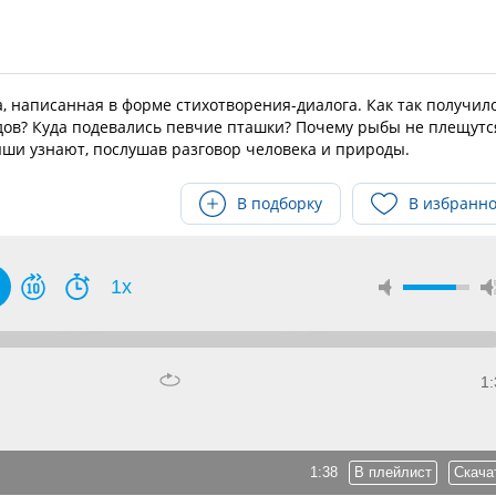
 написанная в форме стихотворения-диалога. Как так получило
ов? Куда подевались певчие пташки? Почему рыбы не плещутс
ыши узнают, послушав разговор человека и природы.
В подборку
В избранн
1x
1:
1:38
В плейлист
Скача