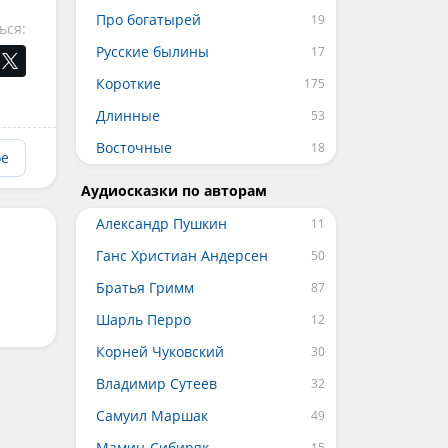
Про богатырей
ься:
Русские былины
Короткие
Длинные
Восточные
ое
Аудиосказки по авторам
Александр Пушкин
Ганс Христиан Андерсен
Братья Гримм
Шарль Перро
Корней Чуковский
Владимир Сутеев
Самуил Маршак
Мамин-Сибиряк