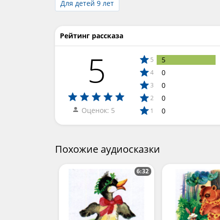
Для детей 9 лет
Рейтинг рассказа
5
5
5
0
4
0
3
0
2
Оценок: 5
0
1
Похожие аудиосказки
6:32