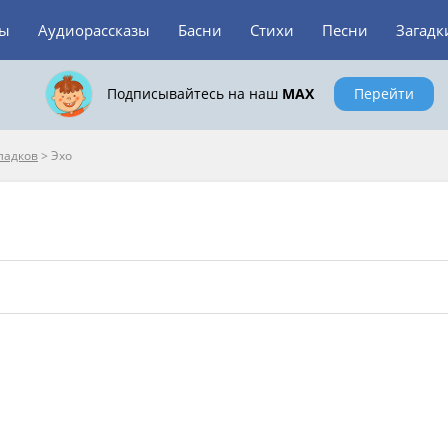
зы
Аудиорассказы
Басни
Стихи
Песни
Загадк
Подписывайтесь на наш
MAX
Перейти
ладков
>
Эхо