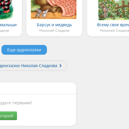
 малыши
Барсук и медведь
Всему свое вре
адков
Николай Сладков
Николай Сладко
Еще аудиосказки
удиосказки Николая Сладкова
Будьте первыми!
нтарий