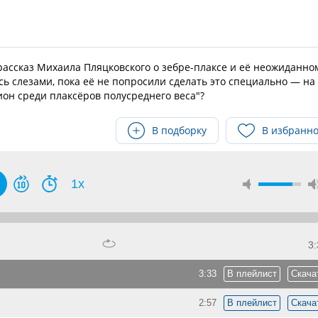
ссказ Михаила Пляцковского о зебре-плаксе и её неожиданно
ь слезами, пока её не попросили сделать это специально — на
ион среди плаксёров полусреднего веса"?
В подборку
В избранн
1x
3:
3:33
В плейлист
Скача
2:57
В плейлист
Скача