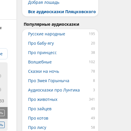
Добрая лошадь
Все аудиосказки Пляцковского
Популярные аудиосказки
м
Русские народные
Про бабу-ягу
Про принцесс
ое
Волшебные
Сказки на ночь
Про Змея Горыныча
Аудиосказки про Лунтика
Про животных
33
Про зайцев
ть
Про котов
ть
Про лису