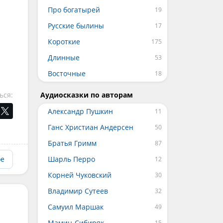
Про богатырей
Русские былины
Короткие
Длинные
Восточные
ься:
Аудиосказки по авторам
Александр Пушкин
Ганс Христиан Андерсен
Братья Гримм
ое
Шарль Перро
Корней Чуковский
Владимир Сутеев
Самуил Маршак
Мамин-Сибиряк