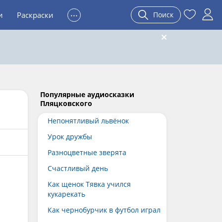
...
и
Раскраски
Поиск
Популярные аудиосказки
Пляцковского
Непонятливый львёнок
Урок дружбы
Разноцветные зверята
Счастливый день
Как щенок Тявка учился
кукарекать
Как чернобурчик в футбол играл