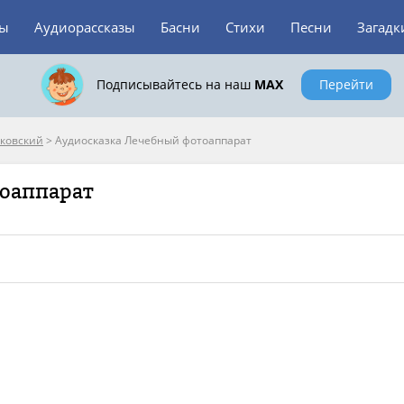
зы
Аудиорассказы
Басни
Стихи
Песни
Загадк
Подписывайтесь на наш
MAX
Перейти
ковский
>
Аудиосказка Лечебный фотоаппарат
тоаппарат