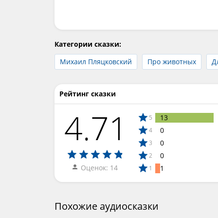
Категории сказки:
Михаил Пляцковский
Про животных
Д
Рейтинг сказки
4.71
13
5
0
4
0
3
0
2
Оценок: 14
1
1
Похожие аудиосказки