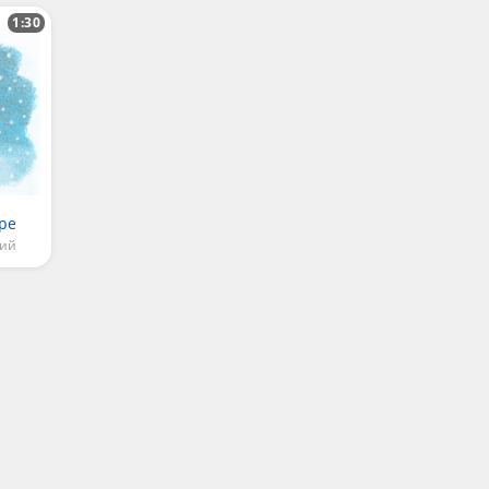
1:30
ре
кий