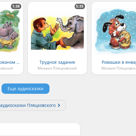
1:38
5:35
Босолапки на кожаном ходу
Трудное задание
Ромашки в янва
ковский
Михаил Пляцковский
Михаил Пляцковс
Еще аудиосказки
 аудиосказки Пляцковского