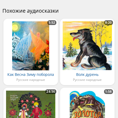
Похожие аудиосказки
5:52
8:20
Как Весна Зиму поборола
Волк дурень
Русские народные
Русские народные
24:56
1:58