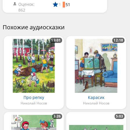
Оценок:
51
1
862
Похожие аудиосказки
19:01
12:18
Про репку
Карасик
Николай Носов
Николай Носов
3:26
5:03