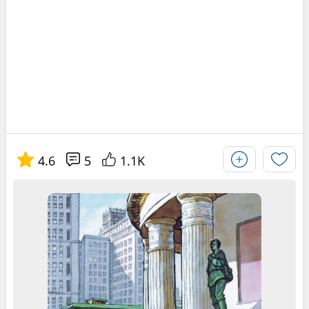
4.6
5
1.1K