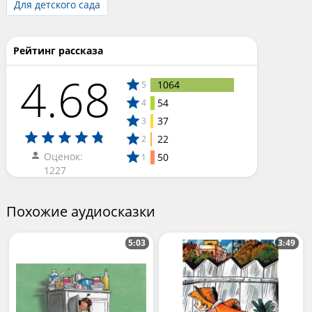
Для детского сада
Рейтинг рассказа
4.68
1064
5
54
4
37
3
22
2
Оценок:
50
1
1227
Похожие аудиосказки
5:03
3:49