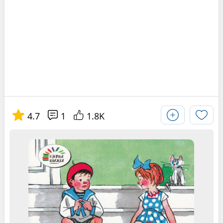
4.7
1
1.8K