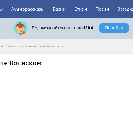
зы
Аудиорассказы
Басни
Стихи
Песни
Загадк
Подписывайтесь на наш
MAX
Перейти
ка Сказка о богатыре Голе Воянском
оле Воянском