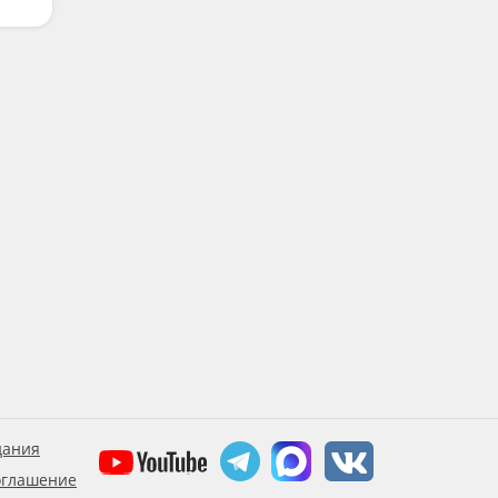
дания
оглашение