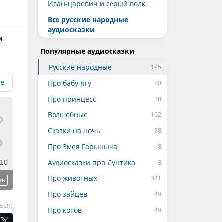
Иван-царевич и серый волк
Все русские народные
аудиосказки
м
Популярные аудиосказки
Русские народные
ое
Про бабу-ягу
Про принцесс
Волшебные
Сказки на ночь
Про Змея Горыныча
Аудиосказки про Лунтика
:10
Про животных
ть
Про зайцев
ься:
Про котов