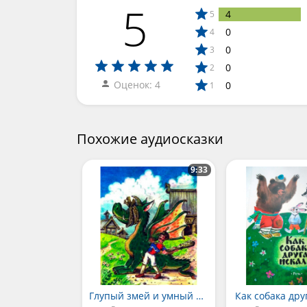
5
4
5
0
4
0
3
0
2
Оценок: 4
0
1
Похожие аудиосказки
9:33
Глупый змей и умный солдат
Как собака дру