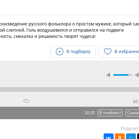
роизведение русского фольклора о простом мужике, который са
ой слепней, Голь воодушевился и отправился на подвиги
ность, смекалка и решимость творят чудеса!
В подборку
В избранн
10
10:10
В плейлист
Скача
Поделит