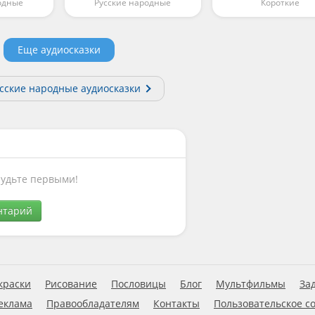
одные
Русские народные
Короткие
Еще аудиосказки
усские народные аудиосказки
Будьте первыми!
нтарий
краски
Рисование
Пословицы
Блог
Мультфильмы
За
еклама
Правообладателям
Контакты
Пользовательское с