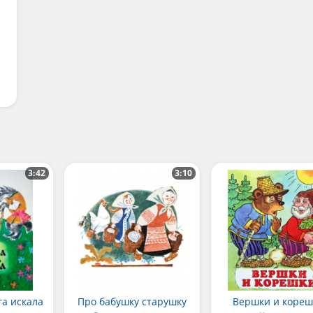
3:42
3:10
га искала
Про бабушку старушку
Вершки и коре