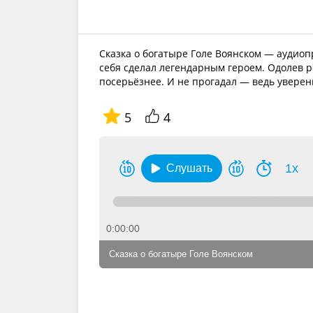
Сказка о богатыре Голе Воянском — аудиоп
себя сделал легендарным героем. Одолев р
посерьёзнее. И не прогадал — ведь уверен
5
4
1x
Слушать
0:00:00
Сказка о богатыре Голе Воянском