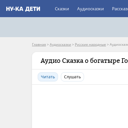
Сказки
Аудиосказки
Расска
Главная
>
Аудиосказки
>
Русские народные
>
Аудиосказ
Аудио Сказка о богатыре Г
Читать
Слушать