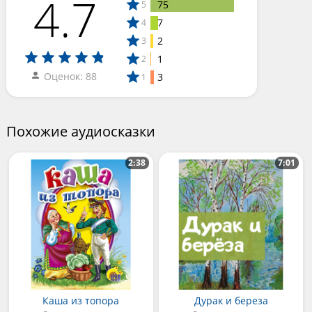
4.7
75
5
7
4
2
3
1
2
Оценок: 88
3
1
Похожие аудиосказки
2:38
7:01
Каша из топора
Дурак и береза