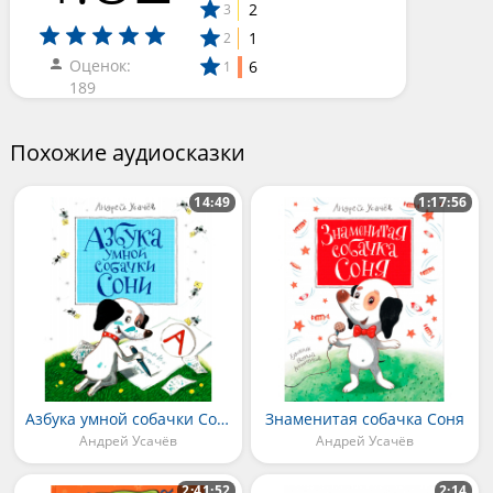
2
3
1
2
Оценок:
6
1
189
Похожие аудиосказки
14:49
1:17:56
Азбука умной собачки Сони
Знаменитая собачка Соня
Андрей Усачёв
Андрей Усачёв
2:41:52
2:14