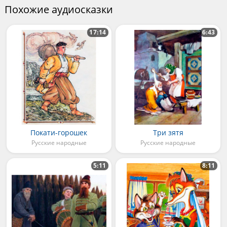
Похожие аудиосказки
17:14
6:43
Покати-горошек
Три зятя
Русские народные
Русские народные
5:11
8:11