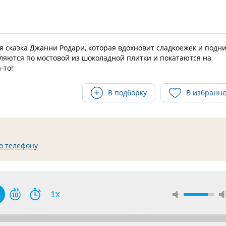
 сказка Джанни Родари, которая вдохновит сладкоежек и подн
ляются по мостовой из шоколадной плитки и покатаются на
-то!
В подборку
В избранн
о телефону
1x