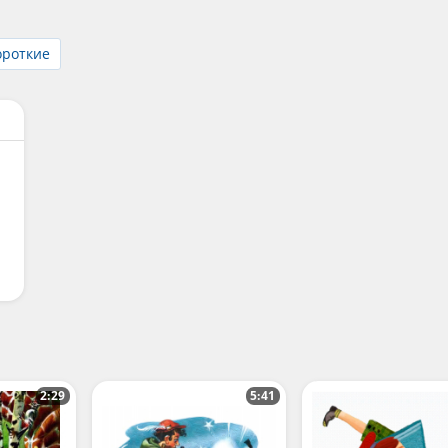
ороткие
2:29
5:41