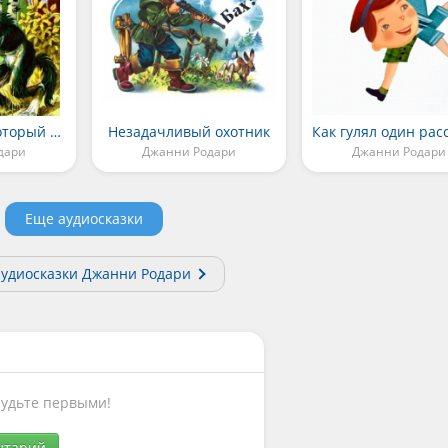
Про дедушку, который не умел рассказывать сказки
Незадачливый охотник
дари
Джанни Родари
Джанни Родари
Еще аудиосказки
аудиосказки Джанни Родари
Будьте первыми!
нтарий