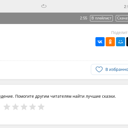
2:
2:55
В плейлист
Скача
Поделит
В избранн
едение. Помогите другим читателям найти лучшие сказки.