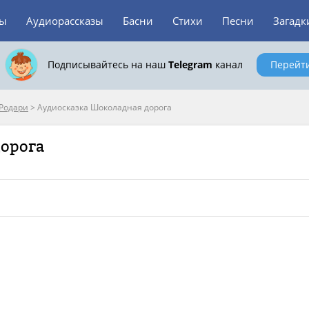
зы
Аудиорассказы
Басни
Стихи
Песни
Загадк
Подписывайтесь на наш
Telegram
канал
Перейт
Родари
>
Аудиосказка Шоколадная дорога
дорога