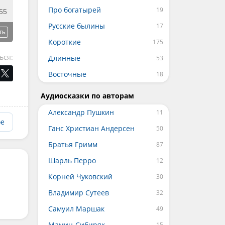
Про богатырей
55
Русские былины
ть
Короткие
ься:
Длинные
Восточные
Аудиосказки по авторам
Александр Пушкин
ое
Ганс Христиан Андерсен
Братья Гримм
Шарль Перро
Корней Чуковский
Владимир Сутеев
Самуил Маршак
Мамин-Сибиряк