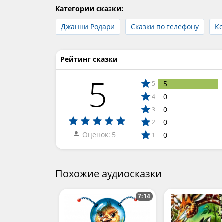
Категории сказки:
Джанни Родари
Сказки по телефону
К
Рейтинг сказки
5
5
5
0
4
0
3
0
2
Оценок: 5
0
1
Похожие аудиосказки
7:14