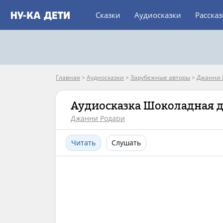
Сказки
Аудиосказки
Расска
Главная
>
Аудиосказки
>
Зарубежные авторы
>
Джанни 
Аудиосказка Шоколадная 
Джанни Родари
Читать
Слушать