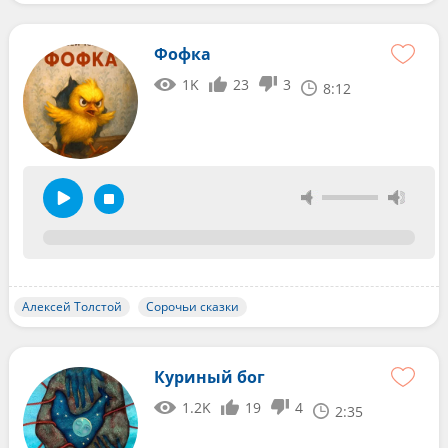
Фофка
1K
23
3
8:12
Алексей Толстой
Сорочьи сказки
Куриный бог
1.2K
19
4
2:35