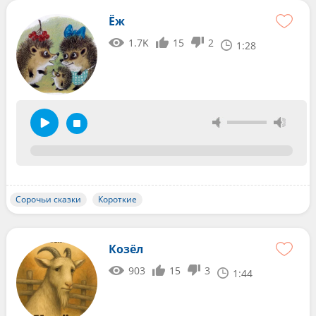
Ёж
1.7K
15
2
1:28
Сорочьи сказки
Короткие
Козёл
903
15
3
1:44