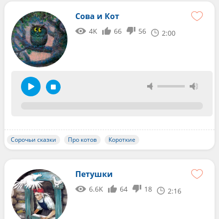
Сова и Кот
4K
66
56
2:00
Сорочьи сказки
Про котов
Короткие
Петушки
6.6K
64
18
2:16