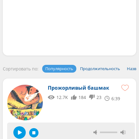
Сортировать по:
Популярность
Продолжительность
Назва
Прожорливый башмак
12.7K
184
23
6:39