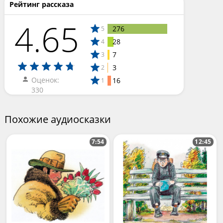
Рейтинг рассказа
4.65
276
5
28
4
7
3
3
2
Оценок:
16
1
330
Похожие аудиосказки
7:54
12:45