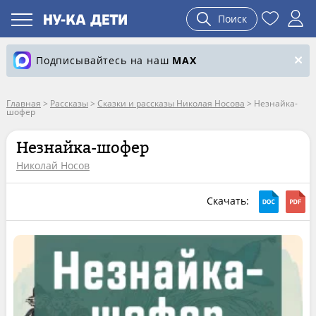
Поиск
Подписывайтесь на наш
MAX
Главная
>
Рассказы
>
Сказки и рассказы Николая Носова
>
Незнайка-
шофер
Незнайка-шофер
Николай Носов
Скачать: