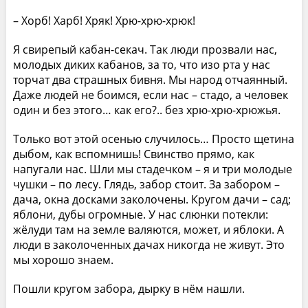
– Хорб! Харб! Хряк! Хрю-хрю-хрюк!
Я свирепый кабан-секач. Так люди прозвали нас,
молодых диких кабанов, за то, что изо рта у нас
торчат два страшных бивня. Мы народ отчаянный.
Даже людей не боимся, если нас – стадо, а человек
один и без этого… как его?.. без хрю-хрю-хрюжья.
Только вот этой осенью случилось… Просто щетина
дыбом, как вспомнишь! Свинство прямо, как
напугали нас. Шли мы стадечком – я и три молодые
чушки – по лесу. Глядь, забор стоит. За забором –
дача, окна досками заколочены. Кругом дачи – сад;
яблони, дубы огромные. У нас слюнки потекли:
жёлуди там на земле валяются, может, и яблоки. А
люди в заколоченных дачах никогда не живут. Это
мы хорошо знаем.
Пошли кругом забора, дырку в нём нашли.