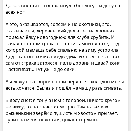
Да как вскочит – свет хлынул в берлогу – и дёру со
всех ног!
А это, оказывается, совсем и не охотники, это,
оказывается, деревенский дед в лес на дровнях
приехал ёлку новогоднюю для клуба срубить. И
начал топором грохать по той самой ёлочке, под
которой мамаша себе спальню на зиму устроила.
Дед – как выскочила медведиха из-под снега – так
сам от страха затрясся, пал в дровни и давай коня
настёгивать. Тут уж не до ёлки!
А я лежу в развороченной берлоге – холодно мне и
есть хочется. Вылез и пошёл мамашу разыскивать.
В лесу снег; я тону в нём с головой, ничего кругом
не вижу, только вверх смотрю. Там на ветках
рыженький зверёк с пушистым хвостом прыгает,
сучит на меня ножками, цокает сердито.