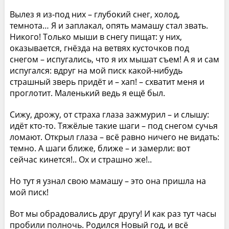
Вылез я из-под них – глубокий снег, холод,
темнота… Я и заплакал, опять мамашу стал звать.
Никого! Только мыши в снегу пищат: у них,
оказывается, гнёзда на ветвях кусточков под
снегом – испугались, что я их мышат съем! А я и сам
испугался: вдруг на мой писк какой-нибудь
страшный зверь придёт и – хап! – схватит меня и
проглотит. Маленький ведь я ещё был.
Сижу, дрожу, от страха глаза зажмурил – и слышу:
идёт кто-то. Тяжёлые такие шаги – под снегом сучья
ломают. Открыл глаза – всё равно ничего не видать:
темно. А шаги ближе, ближе – и замерли: вот
сейчас кинется!.. Ох и страшно же!..
Но тут я узнал свою мамашу – это она пришла на
мой писк!
Вот мы обрадовались друг другу! И как раз тут часы
пробили полночь. Родился Новый год, и всё