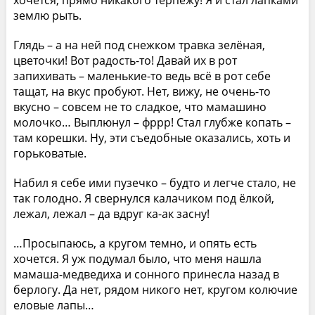
землю рыть.
Глядь – а на ней под снежком травка зелёная,
цветочки! Вот радость-то! Давай их в рот
запихивать – маленькие-то ведь всё в рот себе
тащат, на вкус пробуют. Нет, вижу, не очень-то
вкусно – совсем не то сладкое, что мамашино
молочко… Выплюнул – фррр! Стал глубже копать –
там корешки. Ну, эти съедобные оказались, хоть и
горьковатые.
Набил я себе ими пузечко – будто и легче стало, не
так голодно. Я свернулся калачиком под ёлкой,
лежал, лежал – да вдруг ка-ак засну!
…Просыпаюсь, а кругом темно, и опять есть
хочется. Я уж подумал было, что меня нашла
мамаша-медведиха и сонного принесла назад в
берлогу. Да нет, рядом никого нет, кругом колючие
еловые лапы…