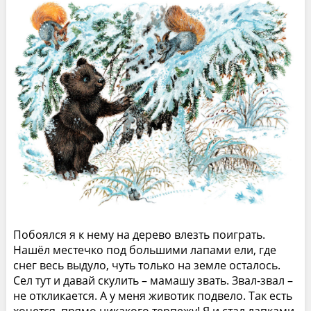
Побоялся я к нему на дерево влезть поиграть.
Нашёл местечко под большими лапами ели, где
снег весь выдуло, чуть только на земле осталось.
Сел тут и давай скулить – мамашу звать. Звал-звал –
не откликается. А у меня животик подвело. Так есть
хочется, прямо никакого терпежу! Я и стал лапками