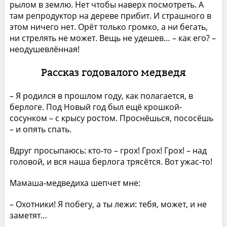
рылом в землю. Нет чтобы наверх посмотреть. А
там репродуктор на дереве прибит. И страшного в
этом ничего нет. Орёт только громко, а ни бегать,
ни стрелять не может. Вещь не удешев… – как его? –
неодушевлённая!
Рассказ годовалого медведя
– Я родился в прошлом году, как полагается, в
берлоге. Под Новый год был ещё крошкой-
сосунком – с крысу ростом. Проснёшься, пососёшь
– и опять спать.
Вдруг просыпаюсь: кто-то – грох! Грох! Грох! – над
головой, и вся наша берлога трясётся. Вот ужас-то!
Мамаша-медведиха шепчет мне:
– Охотники! Я побегу, а ты лежи: тебя, может, и не
заметят…