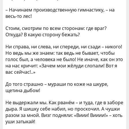
– Начинаем производственную гимнастику, – на
весь-то лес!
Стоим, смотрим по всем сторонам: где враг?
Откуда? В какую сторону бежать?
Ни справа, ни слева, ни спереди, ни сзади – никого!
Но ведь мы же знаем: так ведь не бывает, чтобы
голос был, а человека не было! Не иначе, как он это
на нас кричит: «Зачем мои жёлуди слопали! Вот я
вас сейчас!..»
До того страшно – мураши по коже на шкуре,
щетина дыбом!
Не выдержали мы. Как рванём – и туда, где в заборе
дыра. Я шишку себе набил, но проскочил. А чушки
разом за мной. Визг подняли: «Виии! Вииии!» – хоть
уши затыкай!