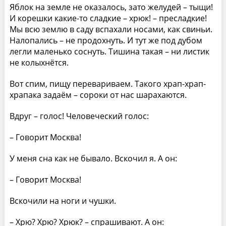
Яблок на земле не оказалось, зато желудей – тыщи!
И корешки какие-то сладкие – хрюк! – пресладкие!
Мы всю землю в саду вспахали носами, как свиньи.
Налопались – не продохнуть. И тут же под дубом
легли маленько соснуть. Тишина такая – ни листик
не колыхнётся.
Вот спим, пищу перевариваем. Такого храп-храп-
храпака задаём – сороки от нас шарахаются.
Вдруг – голос! Человеческий голос:
– Говорит Москва!
У меня сна как не бывало. Вскочил я. А он:
– Говорит Москва!
Вскочили на ноги и чушки.
– Хрю? Хрю? Хрюк? – спрашивают. А он: