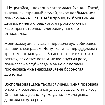
– Ну, ругайся, – покорно согласилась Женя. – Такой,
знаешь ли, странный случай, такое необычайное
приключение! Оля, я тебя прошу, ты бровями не
дергай, ничего страшного, я просто ключ от
квартиры потеряла, телеграмму папе не
отправила…
Женя зажмурила глаза и перевела дух, собираясь
выпалить все разом. Но тут калитка перед домом с
треском распахнулась. Во двор заскочила, вся в
репьях, лохматая коза и, низко опустив рога,
помчалась в глубь сада. А за нею с воплем
пронеслась уже знакомая Жене босоногая
девчонка.
Воспользовавшись таким случаем, Женя прервала
опасный разговор и кинулась в сад выгонять козу.
Она нагнала девчонку, когда та, тяжело дыша,
держала козу за рога.