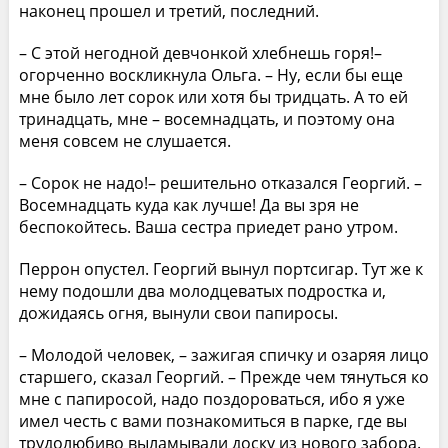
наконец прошел и третий, последний.
– С этой негодной девчонкой хлебнешь горя!–
огорченно воскликнула Ольга. – Ну, если бы еще
мне было лет сорок или хотя бы тридцать. А то ей
тринадцать, мне – восемнадцать, и поэтому она
меня совсем не слушается.
– Сорок не надо!– решительно отказался Георгий. –
Восемнадцать куда как лучше! Да вы зря не
беспокойтесь. Ваша сестра приедет рано утром.
Перрон опустел. Георгий вынул портсигар. Тут же к
нему подошли два молодцеватых подростка и,
дожидаясь огня, вынули свои папиросы.
– Молодой человек, – зажигая спичку и озаряя лицо
старшего, сказал Георгий. – Прежде чем тянуться ко
мне с папиросой, надо поздороваться, ибо я уже
имел честь с вами познакомиться в парке, где вы
трудолюбиво выламывали доску из нового забора.