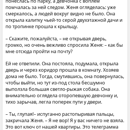
понеслась по парку, а девчонка с воплем
помчалась за ней следом. Женя огляделась: уже
смеркалось, а людей вокруг видно не было. Она
открыла калитку чьей-то серой двухэтажной дачи и
по тропинке прошла к крыльцу.
– Скажите, пожалуйста, – не открывая дверь,
громко, но очень вежливо спросила Женя: – как бы
мне отсюда пройти на почту?
Ей не ответили. Она постояла, подумала, открыла
дверь и через коридор прошла в комнату. Хозяев
дома не было. Тогда, смутившись, она повернулась,
чтобы выйти, но тут из-под стола бесшумно
выползла большая светло-рыжая собака. Она
внимательно оглядела оторопевшую девчонку и,
тихо зарычав, легла поперек пути у двери.
– Ты, глупая!– испуганно растопыривая пальцы,
закричала Женя. – Я не вор! Я у вас ничего не взяла.
Это вот ключ от нашей квартиры. Это телеграмма