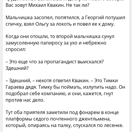
Вас зовут Михаил Квакин. Не так ли?
Мальчишка засопел, попятился, а Георгий потушил
спичку, взял Ольгу за локоть и повел ее к дому.
Когда они отошли, то второй мальчишка сунул
замусоленную папиросу за ухо и небрежно
спросил:
– Это еще что за пропагандист выискался?
Здешний?
– Здешний, – нехотя ответил Квакин. – Это Тимки
Гараева дядя. Тимку бы поймать, излупить надо. Он
подобрал себе компанию, и они, кажется, гнут
против нас дело.
Тут оба приятеля заметили под фонарем в конце
платформы седого почтенного джентльмена,
который, опираясь на палку, спускался по лесенке.