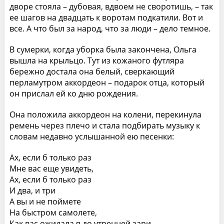
дворе стояла – дубовая, вдвоем не своротишь, – так
ее шагов на двадцать к воротам подкатили. Вот и
все. А что был за народ, что за люди – дело темное.
В сумерки, когда уборка была закончена, Ольга
вышла на крыльцо. Тут из кожаного футляра
бережно достала она белый, сверкающий
перламутром аккордеон – подарок отца, который
он прислал ей ко дню рождения.
Она положила аккордеон на колени, перекинула
ремень через плечо и стала подбирать музыку к
словам недавно услышанной ею песенки:
Ах, если б только раз
Мне вас еще увидеть,
Ах, если б только раз
И два, и три
А вы и не поймете
На быстром самолете,
Как вас ожидала я до утренней зари