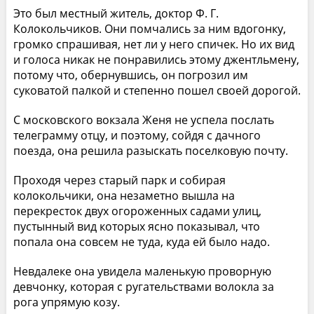
Это был местный житель, доктор Ф. Г.
Колокольчиков. Они помчались за ним вдогонку,
громко спрашивая, нет ли у него спичек. Но их вид
и голоса никак не понравились этому джентльмену,
потому что, обернувшись, он погрозил им
суковатой палкой и степенно пошел своей дорогой.
С московского вокзала Женя не успела послать
телеграмму отцу, и поэтому, сойдя с дачного
поезда, она решила разыскать поселковую почту.
Проходя через старый парк и собирая
колокольчики, она незаметно вышла на
перекресток двух огороженных садами улиц,
пустынный вид которых ясно показывал, что
попала она совсем не туда, куда ей было надо.
Невдалеке она увидела маленькую проворную
девчонку, которая с ругательствами волокла за
рога упрямую козу.