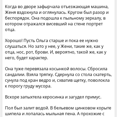
Когда во дворе зафырчала отъезжающая машина,
Женя вздохнула и оглянулась. Кругом был разор и
беспорядок. Она подошла к пыльному зеркалу, в
котором отражался висевший на стене портрет
отца.
Хорошо! Пусть Ольга старше и пока ее нужно
слушаться. Но зато у нее, у Жени, такие же, как у
отца, нос, рот, брови. И, вероятно, такой же, как у
него, будет характер.
Она туже перевязала косынкой волосы. Сбросила
сандалии. Взяла тряпку. Сдернула со стола скатерть,
сунула под кран ведро и, схватив щетку, поволокла
к порогу груду мусора.
Вскоре запыхтела керосинка и загудел примус.
Пол был залит водой. В бельевом цинковом корыте
шипела и лопалась мыльная пена. А прохожие с