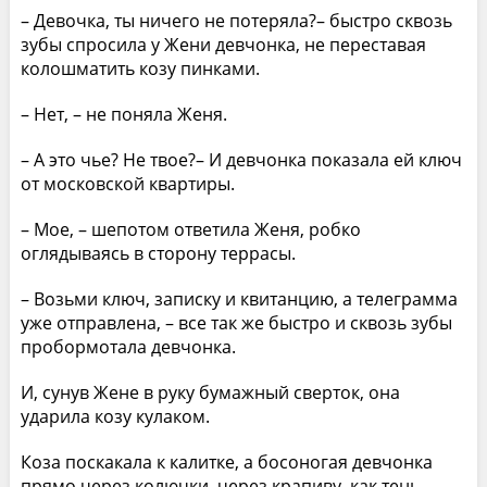
– Девочка, ты ничего не потеряла?– быстро сквозь
зубы спросила у Жени девчонка, не переставая
колошматить козу пинками.
– Нет, – не поняла Женя.
– А это чье? Не твое?– И девчонка показала ей ключ
от московской квартиры.
– Мое, – шепотом ответила Женя, робко
оглядываясь в сторону террасы.
– Возьми ключ, записку и квитанцию, а телеграмма
уже отправлена, – все так же быстро и сквозь зубы
пробормотала девчонка.
И, сунув Жене в руку бумажный сверток, она
ударила козу кулаком.
Коза поскакала к калитке, а босоногая девчонка
прямо через колючки, через крапиву, как тень,