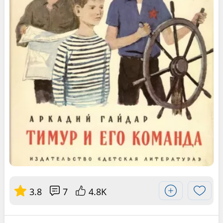
3.8
7
4.8K