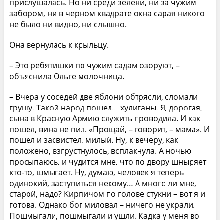
прислушалась. Но ни среди зелени, ни за чужим
забором, ни в черном квадрате окна сарая никого
не было ни видно, ни слышно.
Она вернулась к крыльцу.
– Это ребятишки по чужим садам озоруют, –
объяснила Ольге молочница.
– Вчера у соседей две яблони обтрясли, сломали
грушу. Такой народ пошел… хулиганы. Я, дорогая,
сына в Красную Армию служить проводила. И как
пошел, вина не пил. «Прощай, – говорит, – мама». И
пошел и засвистел, милый. Ну, к вечеру, как
положено, взгрустнулось, всплакнула. А ночью
просыпаюсь, и чудится мне, что по двору шныряет
кто-то, шмыгает. Ну, думаю, человек я теперь
одинокий, заступиться некому… А много ли мне,
старой, надо? Кирпичом по голове стукни – вот я и
готова. Однако бог миловал – ничего не украли.
Пошмыгали, пошмыгали и ушли. Кадка у меня во