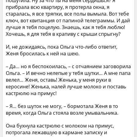
пошутила. Ну за что ты на меня сердишься? Я
прибрала всю квартиру, я протерла окна, я
старалась, я все тряпки, все полы вымыла. Вот тебе
ключ, вот квитанция от папиной телеграммы. И дай
лучше я тебя поцелую. Знаешь, как я тебя люблю!
Хочешь, я для тебя в крапиву с крыши спрыгну?
И, не дожидаясь, пока Ольга что-либо ответит,
Женя бросилась к ней на шею.
– Да… но я беспокоилась, – с отчаянием заговорила
Ольга. – И вечно нелепые у тебя шутки… А мне папа
велел… Женя, оставь! Женька, у меня руки в
керосине! Женька, налей лучше молоко и поставь
кастрюлю на примус!
– Я… без шуток не могу, – бормотала Женя в то
время, когда Ольга стояла возле умывальника.
Она бухнула кастрюлю с молоком на примус,
потрогала лежавшую в кармане записку и