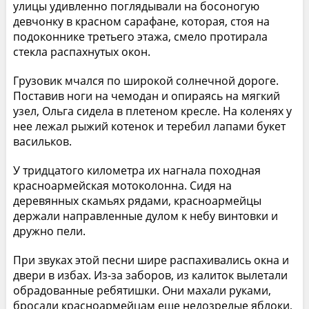
улицы удивленно поглядывали на босоногую
девчонку в красном сарафане, которая, стоя на
подоконнике третьего этажа, смело протирала
стекла распахнутых окон.
Грузовик мчался по широкой солнечной дороге.
Поставив ноги на чемодан и опираясь на мягкий
узел, Ольга сидела в плетеном кресле. На коленях у
нее лежал рыжий котенок и теребил лапами букет
васильков.
У тридцатого километра их нагнала походная
красноармейская мотоколонна. Сидя на
деревянных скамьях рядами, красноармейцы
держали направленные дулом к небу винтовки и
дружно пели.
При звуках этой песни шире распахивались окна и
двери в избах. Из-за заборов, из калиток вылетали
обрадованные ребятишки. Они махали руками,
бросали красноармейцам еще недозрелые яблоки,