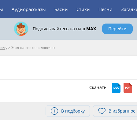
зы
Аудиорассказы
Басни
Стихи
Песни
Загадк
Подписывайтесь на наш
MAX
Перейти
зиму
>
Жил на свете человечек
Скачать:
В подборку
В избранное