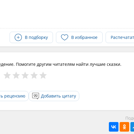
В подборку
В избранное
Распечата
едение. Помогите другим читателям найти лучшие сказки.
ть рецензию
Добавить цитату
Под