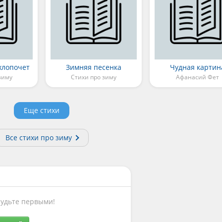
хлопочет
Зимняя песенка
Чудная картин
зиму
Стихи про зиму
Афанасий Фет
Еще стихи
Все стихи про зиму
Будьте первыми!