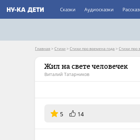
Сказки
Аудиосказки
Расска
Главная
>
Стихи
>
Стихи про времена года
>
Стихи про 
Жил на свете человечек
Виталий Татарников
5
14