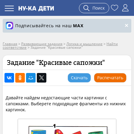
Поиск
Подписывайтесь на наш
MAX
Главная
>
Развивающие задания
>
Логика и мышление
>
Найти
соответствие
>
Задание "Красивые сапожки"
Задание "Красивые сапожки"
Скачать
Распечатать
Давайте найдем недостающие части картинки с
сапожками. Выберете подходящие фрагменты из нижних
картинок.