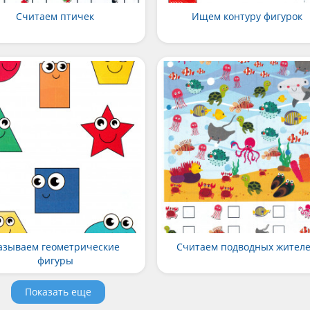
Считаем птичек
Ищем контуру фигурок
азываем геометрические
Считаем подводных жител
фигуры
Показать еще