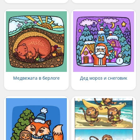
Медвежата в берлоге
Дед мороз и снеговик