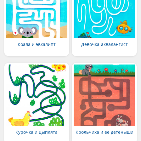
Коала и эвкалипт
Девочка-аквалангист
Курочка и цыплята
Крольчиха и ее детеныши