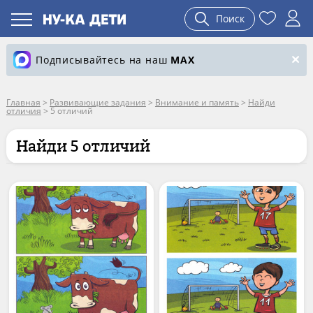
Поиск
Подписывайтесь на наш
MAX
Главная
>
Развивающие задания
>
Внимание и память
>
Найди
отличия
>
5 отличий
Найди 5 отличий