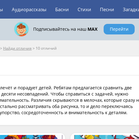
зы
Аудиорассказы
Басни
Стихи
Песни
Загадк
Подписывайтесь на наш
MAX
Перейти
>
Найди отличия
>
10 отличий
лечёт и порадует детей. Ребятам предлагается сравнить две
десяти несовпадений. Чтобы справиться с задачей, нужно
мательность. Различия скрываются в мелочах, которые сразу 
истально рассматривать оба рисунка, то и дело переключаясь
порство, сосредоточенность и внимательность к деталям.