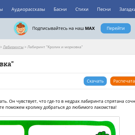
зы
Аудиорассказы
Басни
Стихи
Песни
Загадк
Подписывайтесь на наш
MAX
Перейти
>
Лабиринты
>
Лабиринт "Кролик и морковка"
вка"
Скачать
Распечата
ть. Он чувствует, что где-то в недрах лабиринта спрятана соч
йте поможем кролику добраться до любимого лакомства!