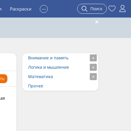
...
и
Раскраски
Поиск
Внимание и память
Логика и мышление
Математика
ть
Прочее
ная