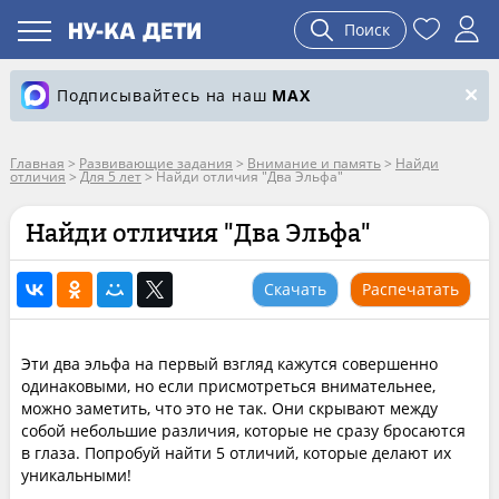
Поиск
Подписывайтесь на наш
MAX
Главная
>
Развивающие задания
>
Внимание и память
>
Найди
отличия
>
Для 5 лет
>
Найди отличия "Два Эльфа"
Найди отличия "Два Эльфа"
Скачать
Распечатать
Эти два эльфа на первый взгляд кажутся совершенно
одинаковыми, но если присмотреться внимательнее,
можно заметить, что это не так. Они скрывают между
собой небольшие различия, которые не сразу бросаются
в глаза. Попробуй найти 5 отличий, которые делают их
уникальными!