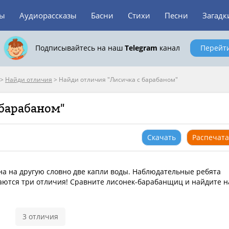
зы
Аудиорассказы
Басни
Стихи
Песни
Загадк
Подписывайтесь на наш
Telegram
канал
Перейт
>
Найди отличия
>
Найди отличия "Лисичка с барабаном"
 барабаном"
Скачать
Распечата
на на другую словно две капли воды. Наблюдательные ребята
аются три отличия! Сравните лисонек-барабанщиц и найдите н
3 отличия