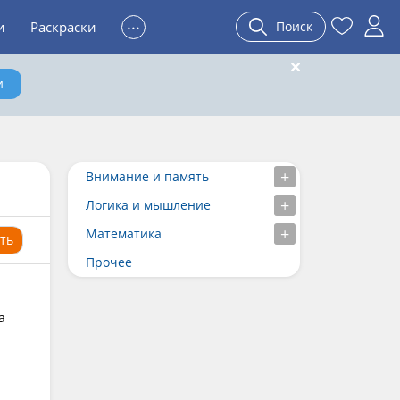
...
и
Раскраски
Поиск
и
Внимание и память
Логика и мышление
Математика
ть
Прочее
а