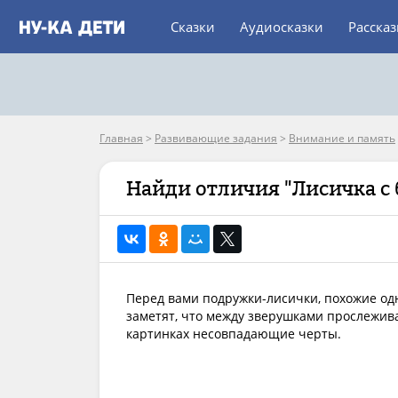
Сказки
Аудиосказки
Расска
Главная
>
Развивающие задания
>
Внимание и память
Найди отличия "Лисичка с
Перед вами подружки-лисички, похожие од
заметят, что между зверушками прослежив
картинках несовпадающие черты.