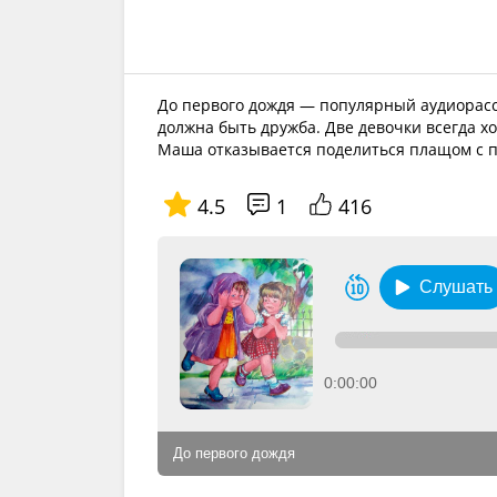
До первого дождя — популярный аудиорасс
должна быть дружба. Две девочки всегда хо
Маша отказывается поделиться плащом с 
4.5
1
416
Слушать
0:00:00
До первого дождя