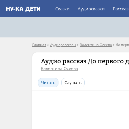
Сказки
Аудиосказки
Расска
Главная
>
Аудиорассказы
>
Валентина Осеева
>
До перв
Аудио рассказ До первого 
Валентина Осеева
Читать
Слушать