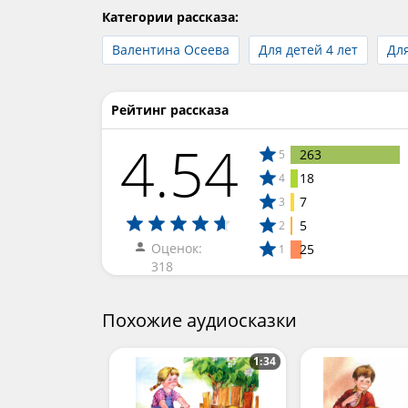
Категории рассказа:
Валентина Осеева
Для детей 4 лет
Для
Рейтинг рассказа
4.54
263
5
18
4
7
3
5
2
Оценок:
25
1
318
Похожие аудиосказки
1:34