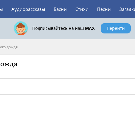
зы
Аудиорассказы
Басни
Стихи
Песни
Загадк
Подписывайтесь на наш
MAX
Перейти
ого дождя
дождя