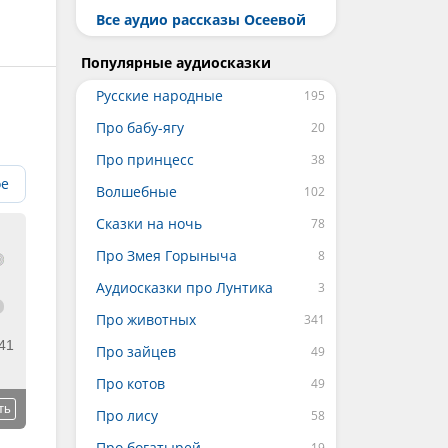
Все аудио рассказы Осеевой
Популярные аудиосказки
Русские народные
Про бабу-ягу
Про принцесс
ое
Волшебные
Сказки на ночь
Про Змея Горыныча
Аудиосказки про Лунтика
Про животных
41
Про зайцев
Про котов
ть
Про лису
Про богатырей