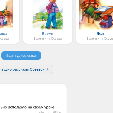
рища
Время
Долг
сеева
Валентина Осеева
Валентина Осеев
Еще аудиосказки
е аудио рассказы Осеевой
льно использую на своем уроке
28
9