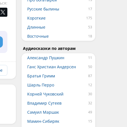
ься:
Русские былины
Короткие
Длинные
Восточные
Аудиосказки по авторам
Александр Пушкин
Ганс Христиан Андерсен
ое
Братья Гримм
Шарль Перро
Корней Чуковский
Владимир Сутеев
Самуил Маршак
Мамин-Сибиряк