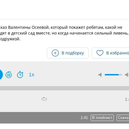
каз Валентины Осеевой, который покажет ребятам, какой не
дят в детский сад вместе, но когда начинается сильный ливень,
подружкой.
В подборку
В избранн
1x
1:
1:41
В плейлист
Скача