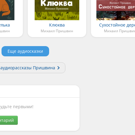
улька
Клюква
Сухостойное дер
ишвин
Михаил Пришвин
Михаил Пришви
Еще аудиосказки
 аудиорассказы Пришвина
Будьте первыми!
нтарий