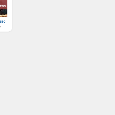
ево
н