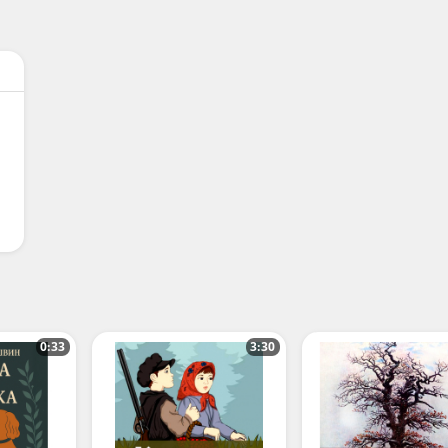
0:33
3:30