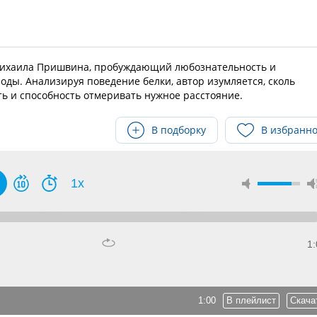
Михаила Пришвина, пробуждающий любознательность и
ды. Анализируя поведение белки, автор изумляется, сколь
ь и способность отмеривать нужное расстояние.
В подборку
В избранн
1x
1:
1:00
В плейлист
Скача