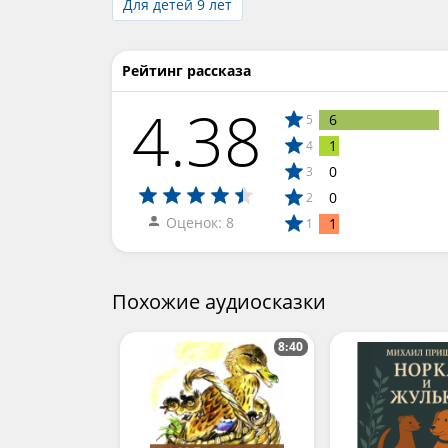
Для детей 9 лет
Рейтинг рассказа
4.38
6
5
1
4
0
3
0
2
Оценок: 8
1
1
Похожие аудиосказки
8:40