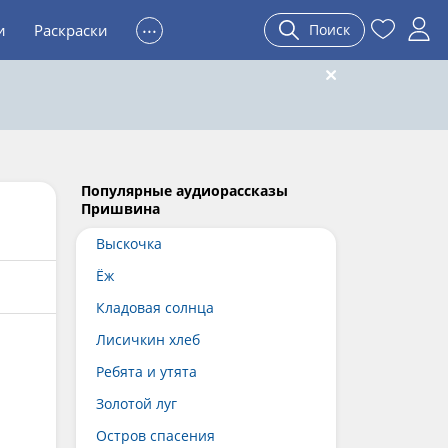
...
и
Раскраски
Поиск
Популярные аудиорассказы
Пришвина
Выскочка
Ёж
Кладовая солнца
Лисичкин хлеб
Ребята и утята
Золотой луг
Остров спасения