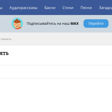
зы
Аудиорассказы
Басни
Стихи
Песни
Загадк
Подписывайтесь на наш
MAX
Перейти
 память
ять