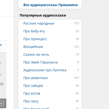
Все аудиорассказы Пришвина
Популярные аудиосказки
Русские народные
Про бабу-ягу
Про принцесс
ое
Волшебные
Сказки на ночь
Про Змея Горыныча
Аудиосказки про Лунтика
Про животных
00
Про зайцев
Про котов
Про лису
ть
Про богатырей