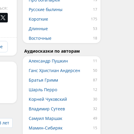
ься:
Русские былины
Короткие
Длинные
Восточные
ое
Аудиосказки по авторам
Александр Пушкин
Ганс Христиан Андерсен
Братья Гримм
Шарль Перро
Корней Чуковский
Владимир Сутеев
Самуил Маршак
8 лет
Мамин-Сибиряк