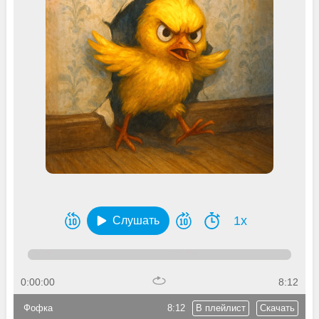
1x
Слушать
0:00:00
8:12
Фофка
8:12
В плейлист
Скачать