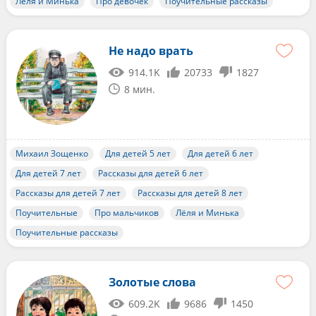
Лёля и Минька
Про девочек
Поучительные рассказы
Не надо врать
914.1K
20733
1827
8 мин.
Михаил Зощенко
Для детей 5 лет
Для детей 6 лет
Для детей 7 лет
Рассказы для детей 6 лет
Рассказы для детей 7 лет
Рассказы для детей 8 лет
Поучительные
Про мальчиков
Лёля и Минька
Поучительные рассказы
Золотые слова
609.2K
9686
1450