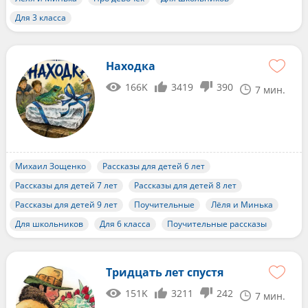
Для 3 класса
Находка
166K
3419
390
7 мин.
Михаил Зощенко
Рассказы для детей 6 лет
Рассказы для детей 7 лет
Рассказы для детей 8 лет
Рассказы для детей 9 лет
Поучительные
Лёля и Минька
Для школьников
Для 6 класса
Поучительные рассказы
Тридцать лет спустя
151K
3211
242
7 мин.