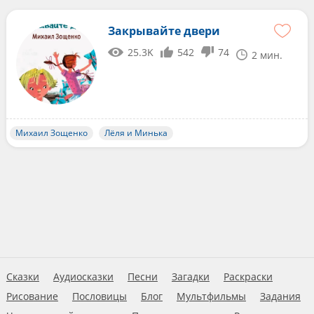
Закрывайте двери
25.3K
542
74
2 мин.
Михаил Зощенко
Лёля и Минька
Сказки
Аудиосказки
Песни
Загадки
Раскраски
Рисование
Пословицы
Блог
Мультфильмы
Задания