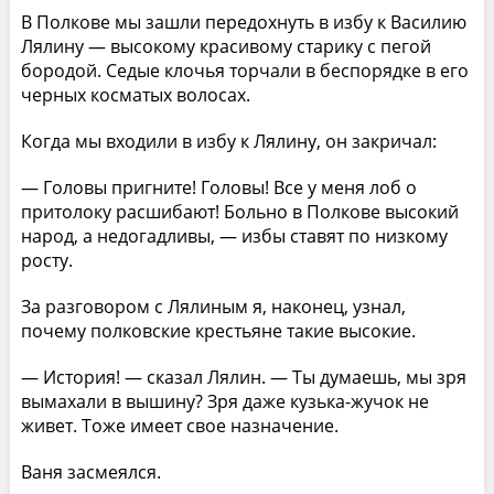
В Полкове мы зашли передохнуть в избу к Василию
Лялину — высокому красивому старику с пегой
бородой. Седые клочья торчали в беспорядке в его
черных косматых волосах.
Когда мы входили в избу к Лялину, он закричал:
— Головы пригните! Головы! Все у меня лоб о
притолоку расшибают! Больно в Полкове высокий
народ, а недогадливы, — избы ставят по низкому
росту.
За разговором с Лялиным я, наконец, узнал,
почему полковские крестьяне такие высокие.
— История! — сказал Лялин. — Ты думаешь, мы зря
вымахали в вышину? Зря даже кузька-жучок не
живет. Тоже имеет свое назначение.
Ваня засмеялся.