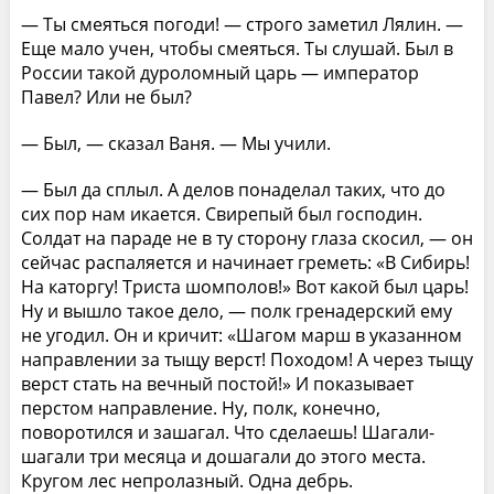
— Ты смеяться погоди! — строго заметил Лялин. —
Еще мало учен, чтобы смеяться. Ты слушай. Был в
России такой дуроломный царь — император
Павел? Или не был?
— Был, — сказал Ваня. — Мы учили.
— Был да сплыл. А делов понаделал таких, что до
сих пор нам икается. Свирепый был господин.
Солдат на параде не в ту сторону глаза скосил, — он
сейчас распаляется и начинает греметь: «В Сибирь!
На каторгу! Триста шомполов!» Вот какой был царь!
Ну и вышло такое дело, — полк гренадерский ему
не угодил. Он и кричит: «Шагом марш в указанном
направлении за тыщу верст! Походом! А через тыщу
верст стать на вечный постой!» И показывает
перстом направление. Ну, полк, конечно,
поворотился и зашагал. Что сделаешь! Шагали-
шагали три месяца и дошагали до этого места.
Кругом лес непролазный. Одна дебрь.