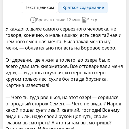
Текст целиком
Краткое содержание
Время чтения: 12 мин.
5 стр.
У каждого, даже самого серьезного человека, не
говоря, конечно, о мальчишках, есть своя тайная и
немного смешная мечта. Была такая мечта и у
меня, — обязательно попасть на Боровое озеро.
От деревни, где я жил в то лето, до озера было
всего двадцать километров. Все отговаривали меня
идти, — и дорога скучная, и озеро как озеро,
кругом только лес, сухие болота да брусника.
Картина известная!
— Чего ты туда рвешься, на этот озер! — сердился
огородный сторож Семен. — Чего не видал? Народ
какой пошел суетливый, хваткий, господи! Все ему,
видишь ли, надо своей рукой цопнуть, своим
глазом высмотреть! А что ты там высмотришь?
Один водоем. И более ничего!