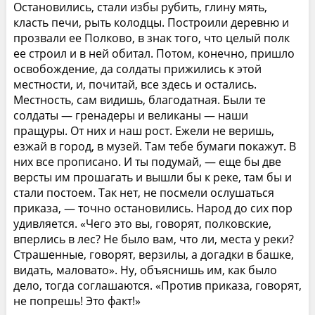
Остановились, стали избы рубить, глину мять,
класть печи, рыть колодцы. Построили деревню и
прозвали ее Полково, в знак того, что целый полк
ее строил и в ней обитал. Потом, конечно, пришло
освобождение, да солдаты прижились к этой
местности, и, почитай, все здесь и остались.
Местность, сам видишь, благодатная. Были те
солдаты — гренадеры и великаны — наши
пращуры. От них и наш рост. Ежели не веришь,
езжай в город, в музей. Там тебе бумаги покажут. В
них все прописано. И ты подумай, — еще бы две
версты им прошагать и вышли бы к реке, там бы и
стали постоем. Так нет, не посмели ослушаться
приказа, — точно остановились. Народ до сих пор
удивляется. «Чего это вы, говорят, полковские,
вперлись в лес? Не было вам, что ли, места у реки?
Страшенные, говорят, верзилы, а догадки в башке,
видать, маловато». Ну, объяснишь им, как было
дело, тогда соглашаются. «Против приказа, говорят,
не попрешь! Это факт!»