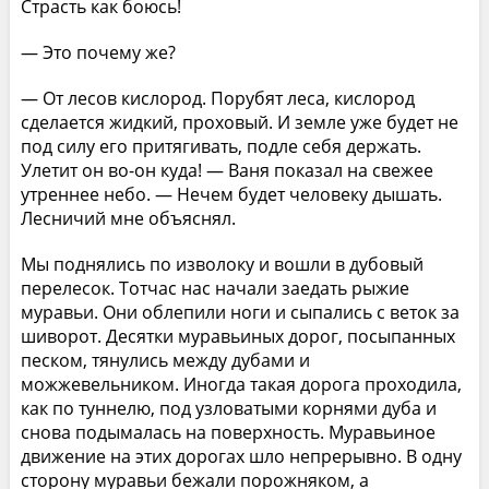
Страсть как боюсь!
— Это почему же?
— От лесов кислород. Порубят леса, кислород
сделается жидкий, проховый. И земле уже будет не
под силу его притягивать, подле себя держать.
Улетит он во-он куда! — Ваня показал на свежее
утреннее небо. — Нечем будет человеку дышать.
Лесничий мне объяснял.
Мы поднялись по изволоку и вошли в дубовый
перелесок. Тотчас нас начали заедать рыжие
муравьи. Они облепили ноги и сыпались с веток за
шиворот. Десятки муравьиных дорог, посыпанных
песком, тянулись между дубами и
можжевельником. Иногда такая дорога проходила,
как по туннелю, под узловатыми корнями дуба и
снова подымалась на поверхность. Муравьиное
движение на этих дорогах шло непрерывно. В одну
сторону муравьи бежали порожняком, а