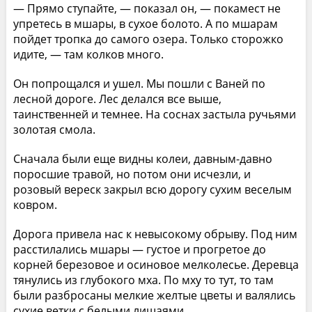
— Прямо ступайте, — показал он, — покамест не
упретесь в мшары, в сухое болото. А по мшарам
пойдет тропка до самого озера. Только сторожко
идите, — там колков много.
Он попрощался и ушел. Мы пошли с Ваней по
лесной дороге. Лес делался все выше,
таинственней и темнее. На соснах застыла ручьями
золотая смола.
Сначала были еще видны колеи, давным-давно
поросшие травой, но потом они исчезли, и
розовый вереск закрыл всю дорогу сухим веселым
ковром.
Дорога привела нас к невысокому обрыву. Под ним
расстилались мшары — густое и прогретое до
корней березовое и осиновое мелколесье. Деревца
тянулись из глубокого мха. По мху то тут, то там
были разбросаны мелкие желтые цветы и валялись
сухие ветки с белыми лишаями.