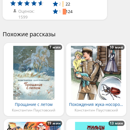
22
2
Оценок:
124
1
1599
Похожие рассказы
7 мин
10 мин
Прощание с летом
Похождения жука-носорога
Константин Паустовский
Константин Паустовский
19 мин
13 мин