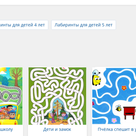
инты для детей 4 лет
Лабиринты для детей 5 лет
 школу
Дети и замок
Пчёлка спешит в 