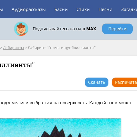
зы
Аудиорассказы
Басни
Стихи
Песни
Загадк
Подписывайтесь на наш
MAX
Перейти
>
Лабиринты
>
Лабиринт "Гномы ищут бриллианты"
иллианты"
Скачать
Распечата
 подземелья и выбраться на поверхность. Каждый гном может