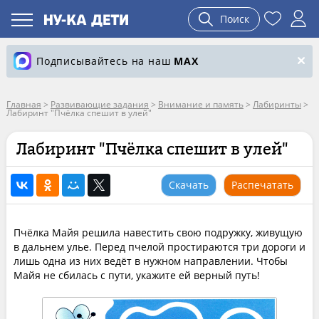
Поиск
Подписывайтесь на наш
MAX
Главная
>
Развивающие задания
>
Внимание и память
>
Лабиринты
>
Лабиринт "Пчёлка спешит в улей"
Лабиринт "Пчёлка спешит в улей"
Скачать
Распечатать
Пчёлка Майя решила навестить свою подружку, живущую
в дальнем улье. Перед пчелой простираются три дороги и
лишь одна из них ведёт в нужном направлении. Чтобы
Майя не сбилась с пути, укажите ей верный путь!