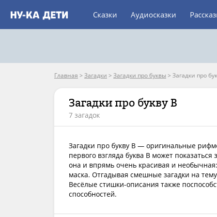
Сказки
Аудиосказки
Расска
Главная
>
Загадки
>
Загадки про буквы
>
Загадки про бук
Загадки про букву В
7 загадок
Загадки про букву В — оригинальные рифм
первого взгляда буква В может показаться
она и впрямь очень красивая и необычная:
маска. Отгадывая смешные загадки на тему
Весёлые стишки-описания также поспособ
способностей.