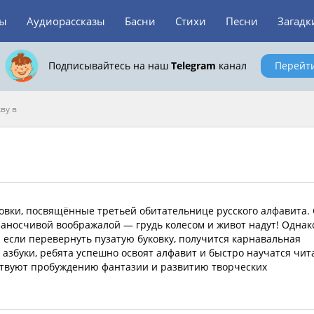
зы
Аудиорассказы
Басни
Стихи
Песни
Загадк
Подписывайтесь на наш
Telegram
канал
Перейт
ву в
овки, посвящённые третьей обитательнице русского алфавита. 
 заносчивой воображалой — грудь колесом и живот надут! Однак
 если перевернуть пузатую буковку, получится карнавальная
 азбуки, ребята успешно освоят алфавит и быстро научатся чит
ствуют пробуждению фантазии и развитию творческих