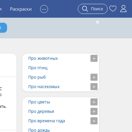
...
и
Раскраски
Поиск
и
Про животных
Про птиц
Про рыб
Про насекомых
С
о
Про цветы
ать.
Про деревья
Про времена года
Про дождь