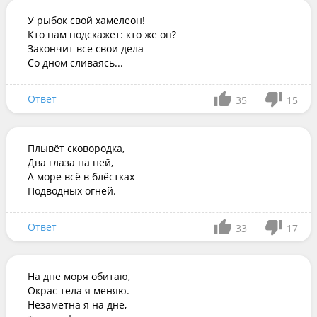
У рыбок свой хамелеон!

Кто нам подскажет: кто же он?

Закончит все свои дела

Со дном сливаясь...
Ответ
35
15
Плывёт сковородка,

Два глаза на ней,

А море всё в блёстках

Подводных огней.
Ответ
33
17
На дне моря обитаю,

Окрас тела я меняю.

Незаметна я на дне,
