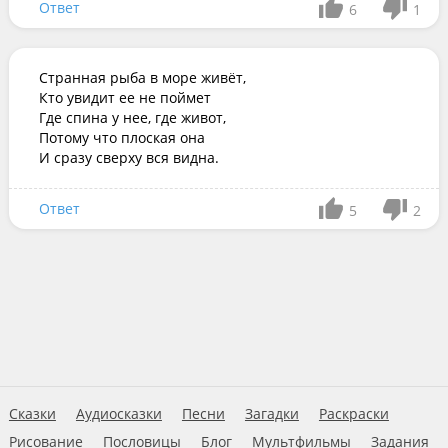
Ответ
6
1
Странная рыба в море живёт,

Кто увидит ее не поймет

Где спина у нее, где живот,

Потому что плоская она

И сразу сверху вся видна.
Ответ
5
2
Сказки
Аудиосказки
Песни
Загадки
Раскраски
Рисование
Пословицы
Блог
Мультфильмы
Задания