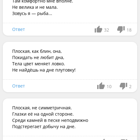
Там комфортно мне вполне.

Не велика и не мала.

Зовусь я — рыба...
Ответ
32
18
Плоская, как блин, она,

Покидать не любит дна,

Тела цвет меняет ловко.

Не найдёшь на дне плутовку!
Ответ
10
2
Плоская, не симметричная.

Глазки её на одной стороне.

Среди камней в песке неподвижно

Подстерегает добычу на дне.