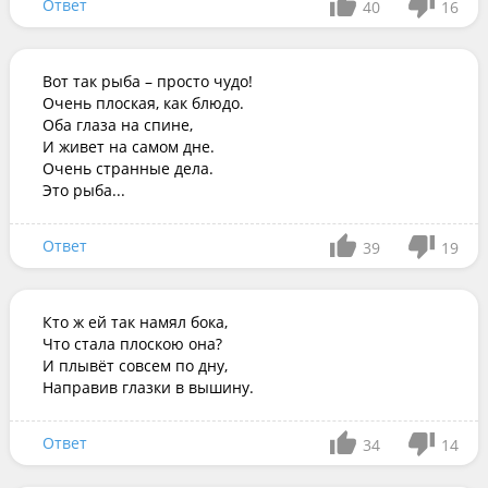
Ответ
40
16
Вот так рыба – просто чудо!

Очень плоская, как блюдо.

Оба глаза на спине,

И живет на самом дне.

Очень странные дела.

Это рыба...
Ответ
39
19
Кто ж ей так намял бока,

Что стала плоскою она?

И плывёт совсем по дну,

Направив глазки в вышину.
Ответ
34
14