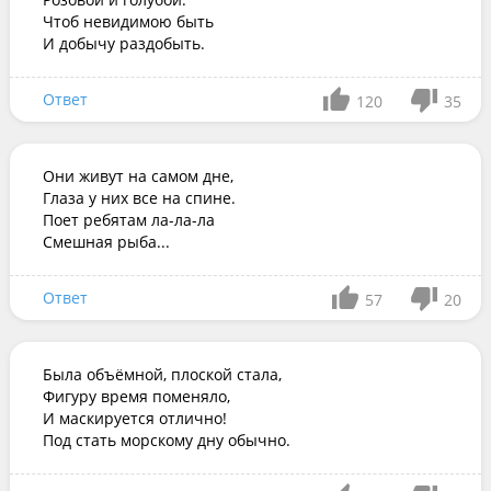
Чтоб невидимою быть

И добычу раздобыть.
Ответ
120
35
Они живут на самом дне,

Глаза у них все на спине.

Поет ребятам ла-ла-ла

Смешная рыба...
Ответ
57
20
Была объёмной, плоской стала,

Фигуру время поменяло,

И маскируется отлично!

Под стать морскому дну обычно.