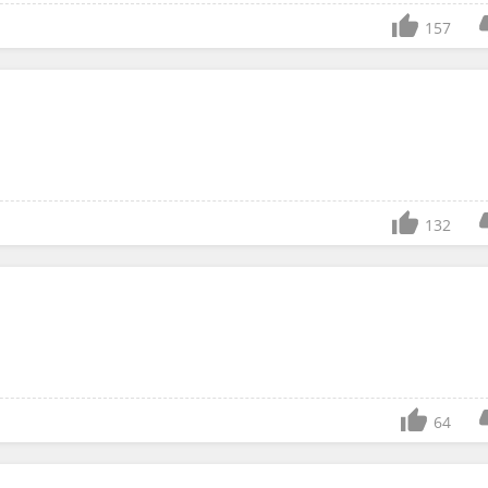
157
132
64