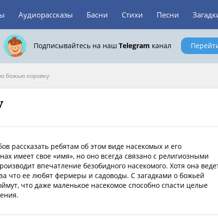
зы
Аудиорассказы
Басни
Стихи
Песни
Загадк
Подписывайтесь на наш
Telegram
канал
Перейт
ро божью коровку
у
бов рассказать ребятам об этом виде насекомых и его
нах имеет свое «имя», но оно всегда связано с религиозными
производит впечатление безобидного насекомого. Хотя она веде
 за что ее любят фермеры и садоводы. С загадками о божьей
ймут, что даже маленькое насекомое способно спасти целые
рения.