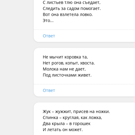
С листьев тлю она съедает, 

Следить за садом помогает. 

Вот она взлетела ловко. 

Это...
Ответ
Не мычит коровка та,

Нет рогов, копыт, хвоста.

Молока нам не дает,

Под листочками живет.
Ответ
Жук – жужжит, присев на ножки.

Спинка – круглая, как ложка,

Два крыла – в горошек

И летать он может.