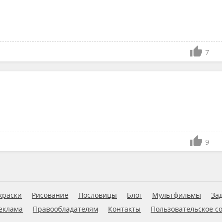
7
9
краски
Рисование
Пословицы
Блог
Мультфильмы
За
еклама
Правообладателям
Контакты
Пользовательское с