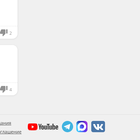
2
4
дания
оглашение