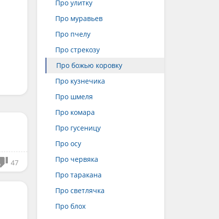
Про улитку
Про муравьев
Про пчелу
Про стрекозу
Про божью коровку
Про кузнечика
Про шмеля
Про комара
Про гусеницу
Про осу
Про червяка
47
Про таракана
Про светлячка
Про блох