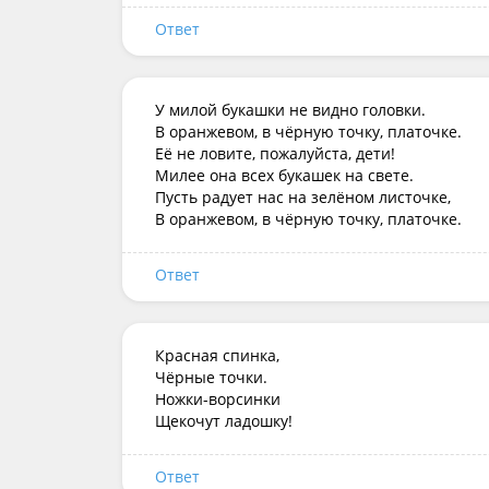
Ответ
У милой букашки не видно головки.

В оранжевом, в чёрную точку, платочке.

Её не ловите, пожалуйста, дети!

Милее она всех букашек на свете.

Пусть радует нас на зелёном листочке,

В оранжевом, в чёрную точку, платочке.
Ответ
Красная спинка,

Чёрные точки.

Ножки-ворсинки

Щекочут ладошку!
Ответ