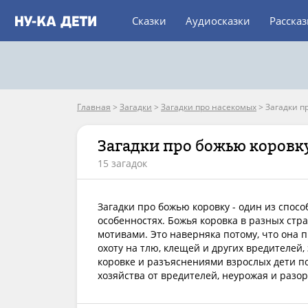
Сказки
Аудиосказки
Расска
Главная
>
Загадки
>
Загадки про насекомых
>
Загадки п
Загадки про божью коровк
15 загадок
Загадки про божью коровку - один из спосо
особенностях. Божья коровка в разных стра
мотивами. Это наверняка потому, что она 
охоту на тлю, клещей и других вредителей,
коровке и разъяснениями взрослых дети по
хозяйства от вредителей, неурожая и разо