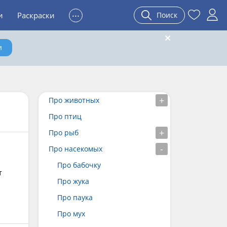
...
и
Раскраски
Поиск
и
Про животных
Про птиц
Про рыб
Про насекомых
Про бабочку
т
Про жука
Про паука
Про мух