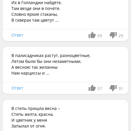
Их в Голландии найдёте,

Там везде они в почёте.

Словно яркие стаканы,

В скверах там цветут ...
Ответ
69
29
В палисадниках растут, разноцветные,

Летом были бы они незаметными,

А весною так желанны

Нам нарциссы и ...
Ответ
57
31
В степь пришла весна – 

Степь желта, красна,  

И цветник у меня 

Запылал от огня.