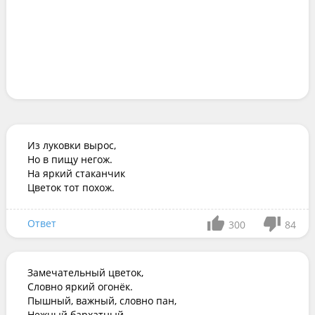
Из луковки вырос,

Но в пищу негож.

На яркий стаканчик

Цветок тот похож.
Ответ
300
84
Замечательный цветок,

Словно яркий огонёк.

Пышный, важный, словно пан,

Нежный бархатный...