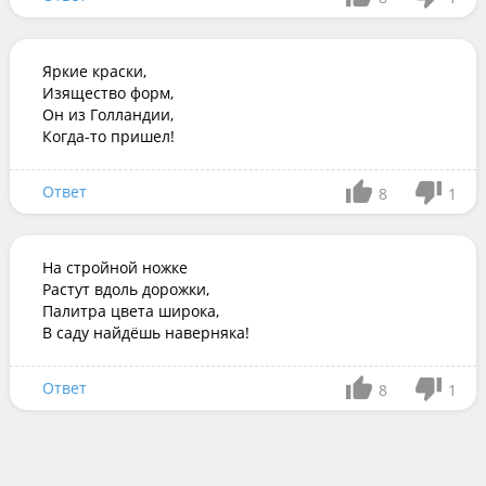
Яркие краски,

Изящество форм,

Он из Голландии,

Когда-то пришел!
Ответ
8
1
На стройной ножке

Растут вдоль дорожки,

Палитра цвета широка,

В саду найдёшь наверняка!
Ответ
8
1