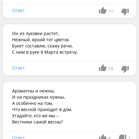
Ответ
11
Он из луковки растет,

Нежный, яркий тот цветок.

Букет составлю, скажу речи,

С ним в руке 8 Марта встречу.
Ответ
10
Ароматны и нежны,

И на праздниках нужны,

А особенно на том,

Что весной приходит в дом.

Угадайте, кто же мы –

Вестники самой весны?
Ответ
8
1