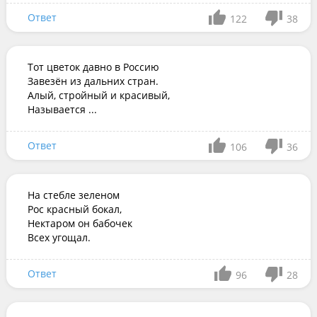
Ответ
122
38
Тот цветок давно в Россию

Завезён из дальних стран.

Алый, стройный и красивый,

Называется ...
Ответ
106
36
На стебле зеленом

Рос красный бокал,

Нектаром он бабочек

Всех угощал.
Ответ
96
28