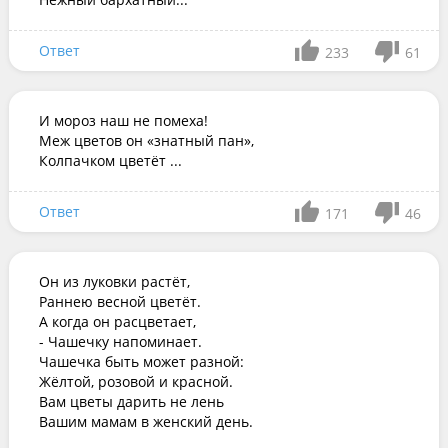
Ответ
233
61
И мороз наш не помеха!

Меж цветов он «знатный пан»,

Колпачком цветёт ...
Ответ
171
46
Он из луковки растёт,

Раннею весной цветёт.

А когда он расцветает,

- Чашечку напоминает.

Чашечка быть может разной:

Жёлтой, розовой и красной.

Вам цветы дарить не лень

Вашим мамам в женский день.