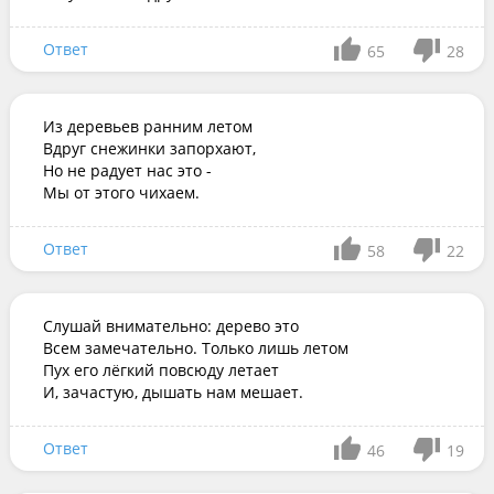
Ответ
65
28
Из деревьев ранним летом

Вдруг снежинки запорхают,

Но не радует нас это -

Мы от этого чихаем.
Ответ
58
22
Слушай внимательно: дерево это

Всем замечательно. Только лишь летом

Пух его лёгкий повсюду летает

И, зачастую, дышать нам мешает.
Ответ
46
19