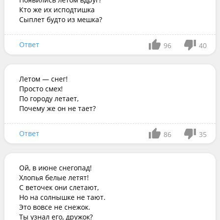
Кто же их исподтишка

Сыплет будто из мешка?
Ответ
96
40
Летом — снег!

Просто смех!

По городу летает,

Почему же он не тает?
Ответ
86
35
Ой, в июне снегопад!

Хлопья белые летят!

С веточек они слетают,

Но на солнышке не тают.

Это вовсе не снежок.

Ты узнал его, дружок?