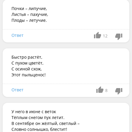
Почки – липучие,

Листья – пахучие,

Плоды – летучие.
Ответ
12
Быстро растёт,

С пухом цветёт,

С осиной схож,

Этот пыльценос!
Ответ
8
У него в июне с веток

Тёплым снегом пух летит.

В сентябре он жёлтый, светлый –

Словно солнышко, блестит!