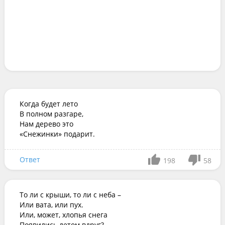
Когда будет лето

В полном разгаре,

Нам дерево это

«Снежинки» подарит.
Ответ
198
58
То ли с крыши, то ли с неба –

Или вата, или пух.

Или, может, хлопья снега

Появились летом вдруг?
