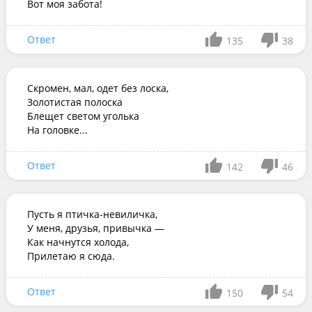
Вот моя забота!
Ответ
135
38
Скромен, мал, одет без лоска, 

Золотистая полоска 

Блещет светом уголька 

На головке...
Ответ
142
46
Пусть я птичка-невиличка,

У меня, друзья, привычка —

Как начнутся холода,

Прилетаю я сюда.
Ответ
150
54