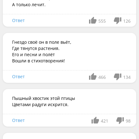
А только лечит.
Ответ
555
126
Гнездо своё он в поле вьёт,

Где тянутся растения.

Его и песни и полёт

Вошли в стихотворения!
Ответ
466
134
Пышный хвостик этой птицы 

Цветами радуги искрится.
Ответ
421
98