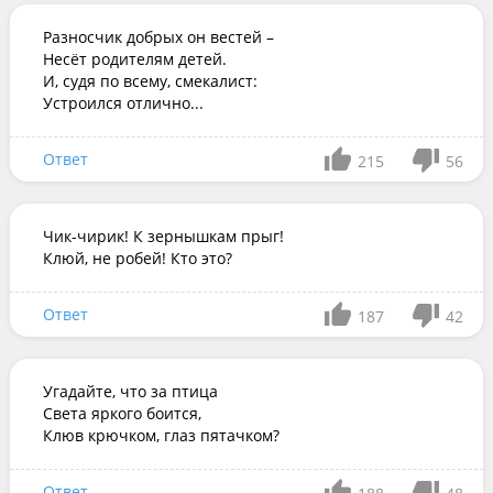
Разносчик добрых он вестей – 

Несёт родителям детей. 

И, судя по всему, смекалист: 

Устроился отлично...
Ответ
215
56
Чик-чирик! К зернышкам прыг!

Клюй, не робей! Кто это?
Ответ
187
42
Угадайте, что за птица

Света яркого боится,

Клюв крючком, глаз пятачком?
Ответ