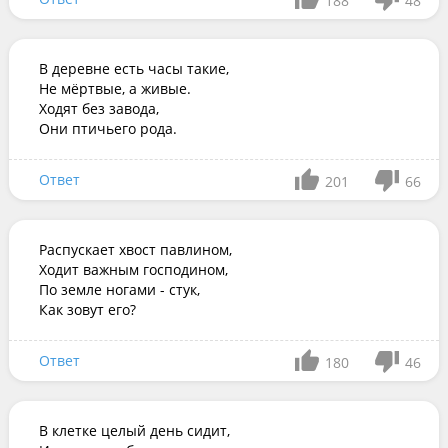
188
48
В деревне есть часы такие,

Не мёртвые, а живые. 

Ходят без завода,

Они птичьего рода.
Ответ
201
66
Распускает хвост павлином, 

Ходит важным господином, 

По земле ногами - стук, 

Как зовут его?
Ответ
180
46
В клетке целый день сидит,
