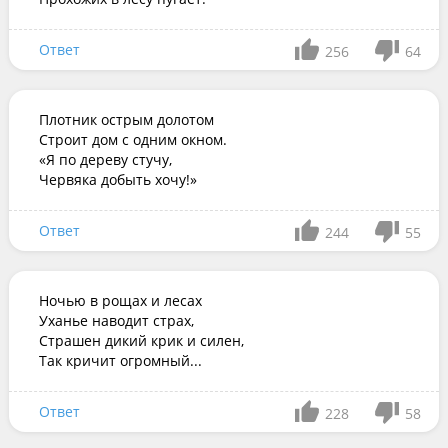
Ответ
256
64
Плотник острым долотом

Строит дом с одним окном.

«Я по дереву стучу,

Червяка добыть хочу!»
Ответ
244
55
Ночью в рощах и лесах 

Уханье наводит страх, 

Страшен дикий крик и силен, 

Так кричит огромный...
Ответ
228
58