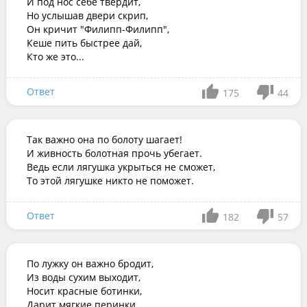
И под нос себе твердит,

Но услышав двери скрип,

Он кричит "Филипп-Филипп",

Кеше пить быстрее дай,

Кто же это...
Ответ
175
44
Так важно она по болоту шагает! 

И живность болотная прочь убегает. 

Ведь если лягушка укрыться не сможет, 

То этой лягушке никто не поможет.
Ответ
182
57
По лужку он важно бродит,

Из воды сухим выходит,

Носит красные ботинки,

Дарит мягкие перинки.