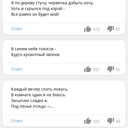
Я по дереву стучу, червячка добыть хочу,

Хоть и скрылся под корой -

Все равно он будет мой!
Ответ
372
87
В синем небе голосок -

Будто крохотный звонок.
Ответ
327
91
Каждый вечер спать ложусь,

В комнате один я не боюсь.

Засыпаю сладко я,

Под пенье птицы —...
Ответ
325
90