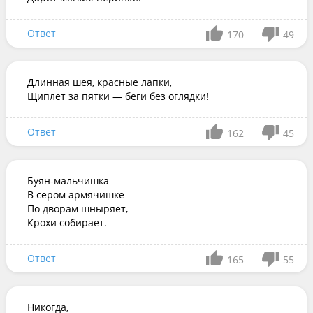
Ответ
170
49
Длинная шея, красные лапки,

Щиплет за пятки — беги без оглядки!
Ответ
162
45
Буян-мальчишка

В сером армячишке

По дворам шныряет,

Крохи собирает.
Ответ
165
55
Никогда,
