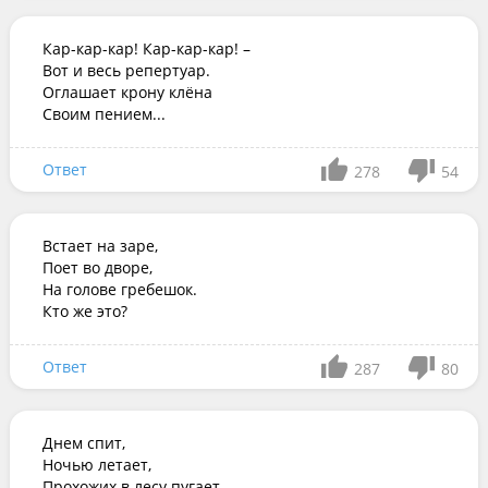
Кар-кар-кар! Кар-кар-кар! –

Вот и весь репертуар.

Оглашает крону клёна

Своим пением...
Ответ
278
54
Встает на заре, 

Поет во дворе, 

На голове гребешок. 

Кто же это?
Ответ
287
80
Днем спит,

Ночью летает,

Прохожих в лесу пугает.