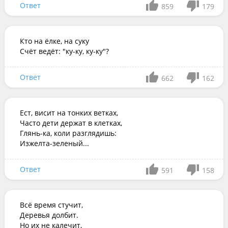
Ответ
859
179
Кто на ёлке, на суку 

Счёт ведёт: "ку-ку, ку-ку"?
Ответ
662
162
Ест, висит на тонких ветках, 

Часто дети держат в клетках, 

Глянь-ка, коли разглядишь: 

Изжелта-зеленый...
Ответ
591
158
Всё время стучит,

Деревья долбит.

Но их не калечит,
