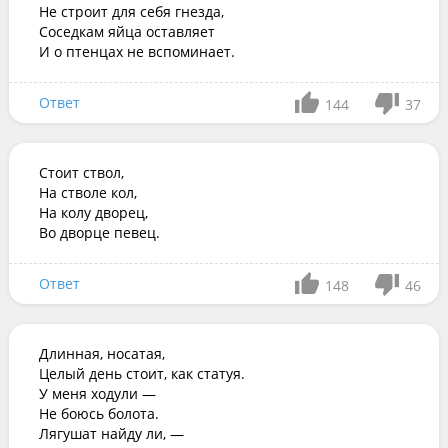
Не строит для себя гнезда,

Соседкам яйца оставляет

И о птенцах не вспоминает.
Ответ
144
37
Стоит ствол,

На стволе кол,

На колу дворец,

Во дворце певец.
Ответ
148
46
Длинная, носатая,

Целый день стоит, как статуя.

У меня ходули —

Не боюсь болота.

Лягушат найду ли, —
