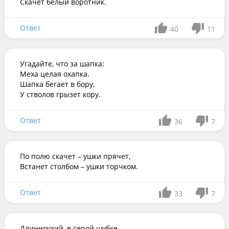
Скачет белый воротник.
Ответ
40
11
Угадайте, что за шапка:

Меха целая охапка.

Шапка бегает в бору,

У стволов грызет кору.
Ответ
36
7
По полю скачет – ушки прячет,

Встанет столбом – ушки торчком.
Ответ
33
7
Длинноухий, в серой шубке,
