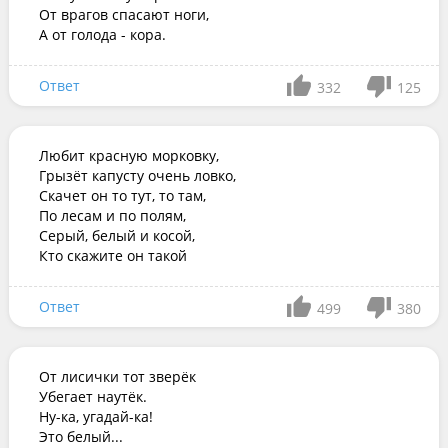
От врагов спасают ноги,

А от голода - кора.
Ответ
332
125
Любит красную морковку,

Грызёт капусту очень ловко,

Скачет он то тут, то там,

По лесам и по полям,

Серый, белый и косой,

Кто скажите он такой
Ответ
499
380
От лисички тот зверёк

Убегает наутёк.

Ну-ка, угадай-ка!

Это белый...