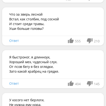
Что за зверь лесной

Встал, как столбик, под сосной

И стоит среди травы,

Уши больше головы?
Ответ
555
210
Я быстроног, я длинноух,

Хороший мех, чудесный слух.

От псов бегу я без оглядки,

Зато какой храбрец на грядке.
Ответ
404
145
У косого нет берлоги,

Не нужна ему нора.
