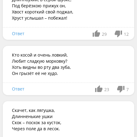
Под берёзкою прижух он,

Хвост короткий свой поджал,

Хруст услышал – побежал!
Ответ
29
12
Кто косой и очень ловкий,

Любит сладкую морковку?

Хоть видны во рту два зуба,

Он грызёт её не худо.
Ответ
23
7
Скачет, как лягушка,

Длинненькие ушки

Скок – поскок за кусток,

Через поле да в лесок.