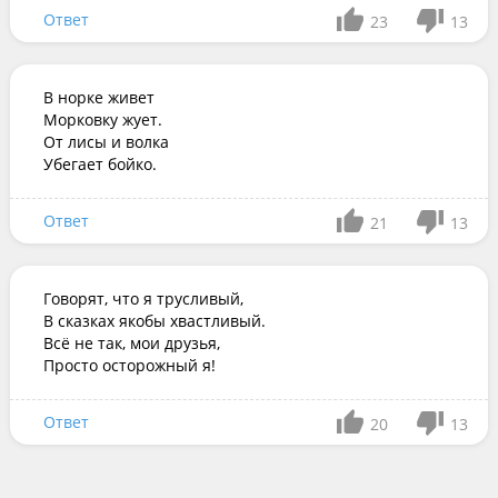
Ответ
23
13
В норке живет

Морковку жует.

От лисы и волка

Убегает бойко.
Ответ
21
13
Говорят, что я трусливый,

В сказках якобы хвастливый.

Всё не так, мои друзья,

Просто осторожный я!
Ответ
20
13