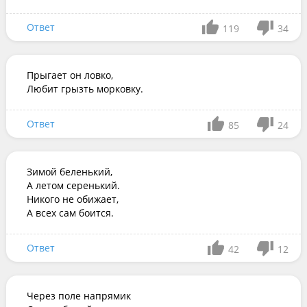
Ответ
119
34
Прыгает он ловко,

Любит грызть морковку.
Ответ
85
24
Зимой беленький,

А летом серенький.

Никого не обижает,

А всех сам боится.
Ответ
42
12
Через поле напрямик
