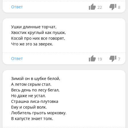
Ответ
22
8
Ушки длинные торчат,

Хвостик круглый как пушок,

Косой про них все говорят,

Что же это за зверек.
Ответ
19
7
Зимой он в шубке белой,

А летом серым стал.

Весь день по лесу бегал,

Но даже не устал.

Страшна лиса-плутовка

Ему и серый волк.

Любитель грызть морковку.

В капусте знает толк.